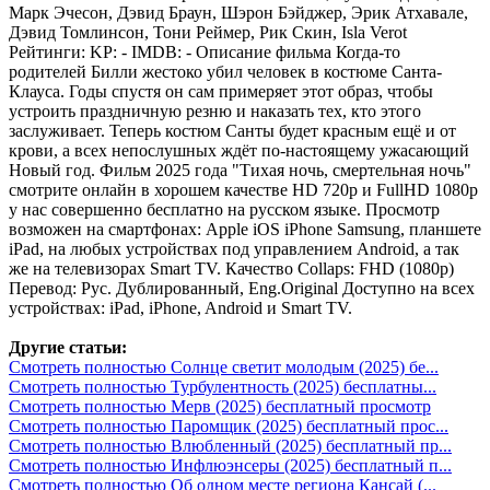
Марк Эчесон, Дэвид Браун, Шэрон Бэйджер, Эрик Атхавале,
Дэвид Томлинсон, Тони Реймер, Рик Скин, Isla Verot
Рейтинги: KP: - IMDB: - Описание фильма Когда-то
родителей Билли жестоко убил человек в костюме Санта-
Клауса. Годы спустя он сам примеряет этот образ, чтобы
устроить праздничную резню и наказать тех, кто этого
заслуживает. Теперь костюм Санты будет красным ещё и от
крови, а всех непослушных ждёт по-настоящему ужасающий
Новый год. Фильм 2025 года "Тихая ночь, смертельная ночь"
смотрите онлайн в хорошем качестве HD 720p и FullHD 1080p
у нас совершенно бесплатно на русском языке. Просмотр
возможен на смартфонах: Apple iOS iPhone Samsung, планшете
iPad, на любых устройствах под управлением Android, а так
же на телевизорах Smart TV. Качество Collaps: FHD (1080p)
Перевод: Рус. Дублированный, Eng.Original Доступно на всех
устройствах: iPad, iPhone, Android и Smart TV.
Другие статьи:
Смотреть полностью Солнце светит молодым (2025) бе...
Смотреть полностью Турбулентность (2025) бесплатны...
Смотреть полностью Мерв (2025) бесплатный просмотр
Смотреть полностью Паромщик (2025) бесплатный прос...
Смотреть полностью Влюбленный (2025) бесплатный пр...
Смотреть полностью Инфлюэнсеры (2025) бесплатный п...
Смотреть полностью Об одном месте региона Кансай (...