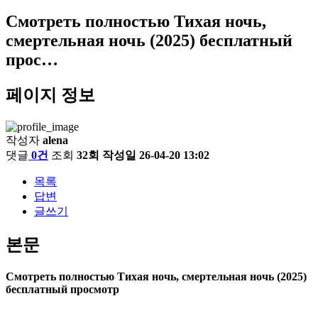
Смотреть полностью Тихая ночь,
смертельная ночь (2025) бесплатный
прос…
페이지 정보
작성자
alena
댓글
0건
조회
32회
작성일
26-04-20 13:02
목록
답변
글쓰기
본문
Смотреть полностью Тихая ночь, смертельная ночь (2025)
бесплатный просмотр