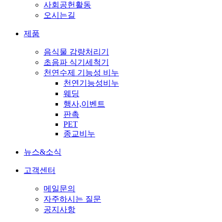
사회공헌활동
오시는길
제품
음식물 감량처리기
초음파 식기세척기
천연수제 기능성 비누
천연기능성비누
웨딩
행사,이벤트
판촉
PET
종교비누
뉴스&소식
고객센터
메일문의
자주하시는 질문
공지사항