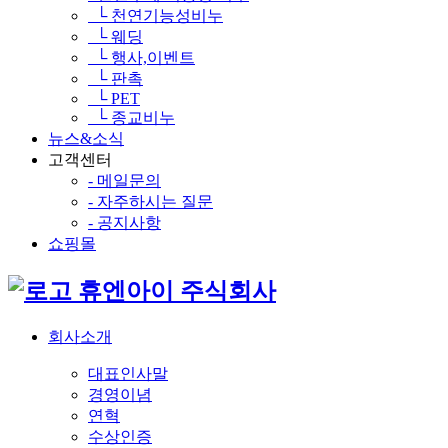
└ 천연기능성비누
└ 웨딩
└ 행사,이벤트
└ 판촉
└ PET
└ 종교비누
뉴스&소식
고객센터
- 메일문의
- 자주하시는 질문
- 공지사항
쇼핑몰
휴엔아이 주식회사
회사소개
대표인사말
경영이념
연혁
수상인증