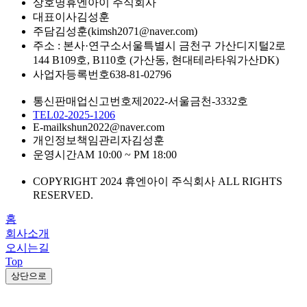
상호명
휴엔아이 주식회사
대표이사
김성훈
주담
김성훈(kimsh2071@naver.com)
주소 : 본사·연구소
서울특별시 금천구 가산디지털2로
144 B109호, B110호 (가산동, 현대테라타워가산DK)
사업자등록번호
638-81-02796
통신판매업신고번호
제2022-서울금천-3332호
TEL
02-2025-1206
E-mail
kshun2022@naver.com
개인정보책임관리자
김성훈
운영시간
AM 10:00 ~ PM 18:00
COPYRIGHT 2024 휴엔아이 주식회사 ALL RIGHTS
RESERVED.
홈
회사소개
오시는길
Top
상단으로