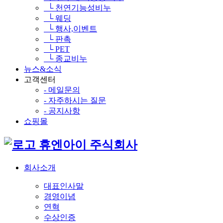
└ 천연기능성비누
└ 웨딩
└ 행사,이벤트
└ 판촉
└ PET
└ 종교비누
뉴스&소식
고객센터
- 메일문의
- 자주하시는 질문
- 공지사항
쇼핑몰
휴엔아이 주식회사
회사소개
대표인사말
경영이념
연혁
수상인증