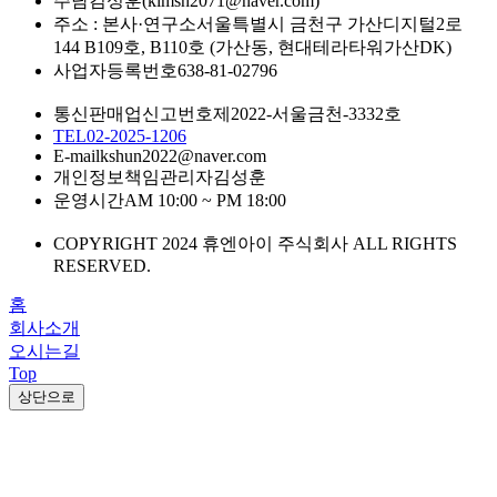
주담
김성훈(kimsh2071@naver.com)
주소 : 본사·연구소
서울특별시 금천구 가산디지털2로
144 B109호, B110호 (가산동, 현대테라타워가산DK)
사업자등록번호
638-81-02796
통신판매업신고번호
제2022-서울금천-3332호
TEL
02-2025-1206
E-mail
kshun2022@naver.com
개인정보책임관리자
김성훈
운영시간
AM 10:00 ~ PM 18:00
COPYRIGHT 2024 휴엔아이 주식회사 ALL RIGHTS
RESERVED.
홈
회사소개
오시는길
Top
상단으로