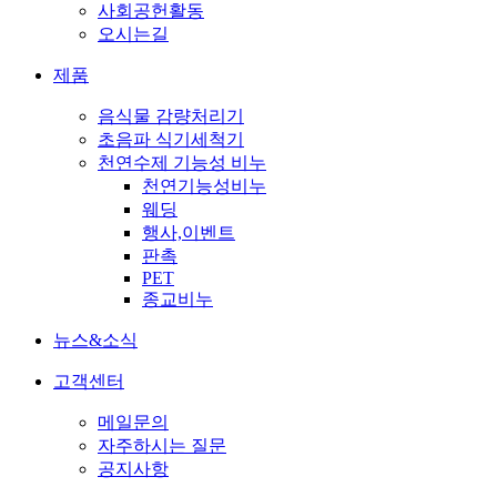
사회공헌활동
오시는길
제품
음식물 감량처리기
초음파 식기세척기
천연수제 기능성 비누
천연기능성비누
웨딩
행사,이벤트
판촉
PET
종교비누
뉴스&소식
고객센터
메일문의
자주하시는 질문
공지사항