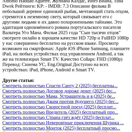
Antonio Haddad Aguerre, Жулиана Калдас, Инез Виана, Tuna
Dwek Рейтинги: KP: - IMDB: 7.3 Описание фильма В
небольшой деревне одинокий рыбак, мечтающий стать отцом,
стремится к неземному свету, который связывает его с
другими людьми и их давно похороненными тайнами. Это
адаптация одноимённого романа португальского писателя
Вальтера Уго Мана. Фильм 2025 года "Сын тысячи отцов"
смотрите онлайн в хорошем качестве HD 720p и FullHD 1080p
у нас совершенно бесплатно на русском языке. Просмотр
возможен на смартфонах: Apple iOS iPhone Samsung, планшете
iPad, на любых устройствах под управлением Android, а так
же на телевизорах Smart TV. Качество Collaps: FHD (1080p)
Перевод: Синема УС, Eng.Original Доступно на всех
устройствах: iPad, iPhone, Android и Smart TV.
Другие статьи:
Смотреть полностью Спасти Санту 2 (2025) бесплатны...
Смотреть полностью Договор дороже денег (2025) бес...
Смотреть полностью Мама, Устрашитель и я (2025) бе...
Смотреть полностью Джим против будущего (2025) бес...
Смотреть полностью Скоростной поезд (2025) бесплат...
Смотреть полностью Вредитель (2025) бесплатный про...
Смотреть полностью Страна грёз ждёт (2025) бесплат...
Смотреть полностью Невероятные приключения Шурика ...
Смотреть полностью Монток (2025) бесплатный просмо...