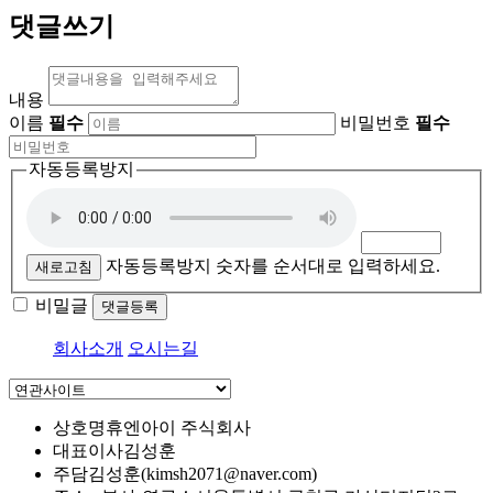
댓글쓰기
내용
이름
필수
비밀번호
필수
자동등록방지
자동등록방지 숫자를 순서대로 입력하세요.
새로고침
비밀글
댓글등록
회사소개
오시는길
상호명
휴엔아이 주식회사
대표이사
김성훈
주담
김성훈(kimsh2071@naver.com)