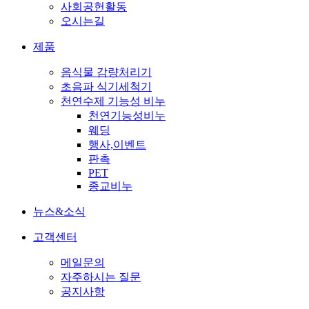
사회공헌활동
오시는길
제품
음식물 감량처리기
초음파 식기세척기
천연수제 기능성 비누
천연기능성비누
웨딩
행사,이벤트
판촉
PET
종교비누
뉴스&소식
고객센터
메일문의
자주하시는 질문
공지사항