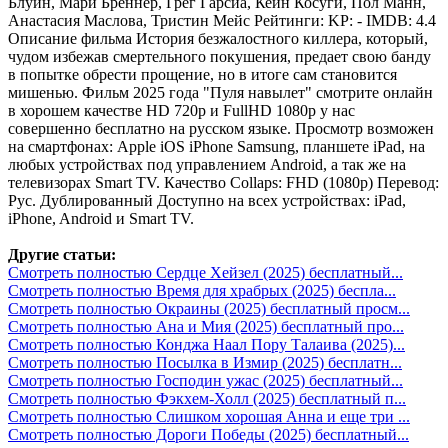
Блуин, Мари Брённер, Грег Гарсиа, Кейн Косуги, Пол Манн,
Анастасия Маслова, Тристин Мейс Рейтинги: KP: - IMDB: 4.4
Описание фильма История безжалостного киллера, который,
чудом избежав смертельного покушения, предает свою банду
в попытке обрести прощение, но в итоге сам становится
мишенью. Фильм 2025 года "Пуля навылет" смотрите онлайн
в хорошем качестве HD 720p и FullHD 1080p у нас
совершенно бесплатно на русском языке. Просмотр возможен
на смартфонах: Apple iOS iPhone Samsung, планшете iPad, на
любых устройствах под управлением Android, а так же на
телевизорах Smart TV. Качество Collaps: FHD (1080p) Перевод:
Рус. Дублированный Доступно на всех устройствах: iPad,
iPhone, Android и Smart TV.
Другие статьи:
Смотреть полностью Сердце Хейзел (2025) бесплатный...
Смотреть полностью Время для храбрых (2025) беспла...
Смотреть полностью Окраины (2025) бесплатный просм...
Смотреть полностью Ана и Мия (2025) бесплатный про...
Смотреть полностью Конджа Наал Пору Талаива (2025)...
Смотреть полностью Посылка в Измир (2025) бесплатн...
Смотреть полностью Господин ужас (2025) бесплатный...
Смотреть полностью Фэкхем-Холл (2025) бесплатный п...
Смотреть полностью Слишком хорошая Анна и еще три ...
Смотреть полностью Дороги Победы (2025) бесплатный...