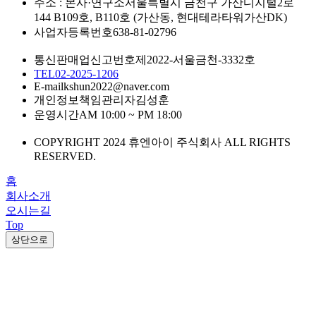
주소 : 본사·연구소
서울특별시 금천구 가산디지털2로
144 B109호, B110호 (가산동, 현대테라타워가산DK)
사업자등록번호
638-81-02796
통신판매업신고번호
제2022-서울금천-3332호
TEL
02-2025-1206
E-mail
kshun2022@naver.com
개인정보책임관리자
김성훈
운영시간
AM 10:00 ~ PM 18:00
COPYRIGHT 2024 휴엔아이 주식회사 ALL RIGHTS
RESERVED.
홈
회사소개
오시는길
Top
상단으로