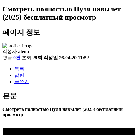
Смотреть полностью Пуля навылет
(2025) бесплатный просмотр
페이지 정보
작성자
alena
댓글
0건
조회
29회
작성일
26-04-20 11:52
목록
답변
글쓰기
본문
Смотреть полностью Пуля навылет (2025) бесплатный
просмотр