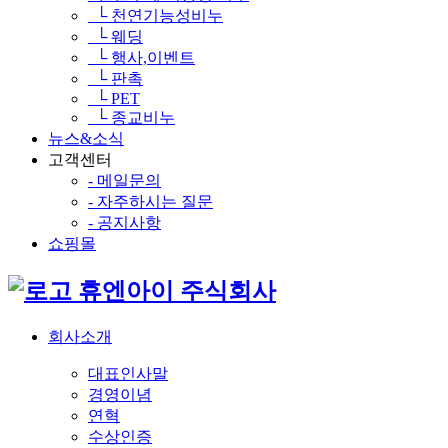
└ 천연기능성비누
└ 웨딩
└ 행사,이벤트
└ 판촉
└ PET
└ 종교비누
뉴스&소식
고객센터
- 메일문의
- 자주하시는 질문
- 공지사항
쇼핑몰
휴엔아이 주식회사
회사소개
대표인사말
경영이념
연혁
수상인증