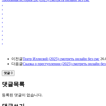
.
.
.
.
.
.
.
.
.
.
이전글
Театр Иллюзий (2025) смотреть онлайн без смс
26.
다음글
Сказка о преступлении (2025) смотреть онлайн без
댓글
0
댓글목록
등록된 댓글이 없습니다.