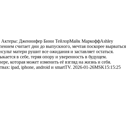
ian Актеры: Дженнифер Бини ТейлорМайк МаркоффAshley
пением считает дни до выпускного, мечтая поскорее вырваться
сульт матери рушит все ожидания и заставляет остаться.
кается в себе, теряя опору и уверенность в будущем.
ре, которая может изменить её взгляд на жизнь и себя.
х: ipad, iphone, android и smartTV. 2026-01-26MSK15:15:25