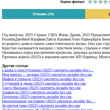
Год выпуска: 2025 Страна: США Жанр: Драма, 2025 Продолжит
PuzemisДжейкоб КауфманЛайла КашманЭлли ПаркерБрук БеннеттA
из родного дома и начать самостоятельную жизнь. Она уже стро
Кристин оказывается наедине с чувством вины, страхом и ответ
Оказавшись перед внутренним кризисом, девушка должна решить,
Причина верить (2025) в хорошем качестве HD Перевод: Многог
Другие статьи:
Сказка о преступлении (2025) смотреть онлайн без с...
Моя мачеха — ведьма (2025) смотреть онлайн без смс
Мафия и торнадо (2025) смотреть онлайн без смс
Стучащий в дверь (2025) смотреть онлайн без смс
Танго Малхара (2025) смотреть онлайн без смс
Анаконда (2025) смотреть онлайн без смс
Почтение (2025) смотреть онлайн без смс
Национальное достояние (2025) смотреть онлайн без ...
За светом тьма (2025) смотреть онлайн без смс
Любовная история 2К (2025) смотреть онлайн без смс