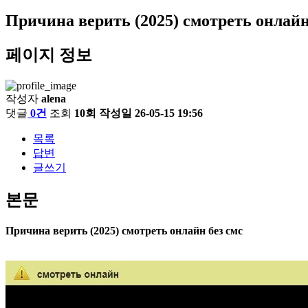
Причина верить (2025) смотреть онлайн
페이지 정보
작성자
alena
댓글
0건
조회
10회
작성일
26-05-15 19:56
목록
답변
글쓰기
본문
Причина верить (2025) смотреть онлайн без смс