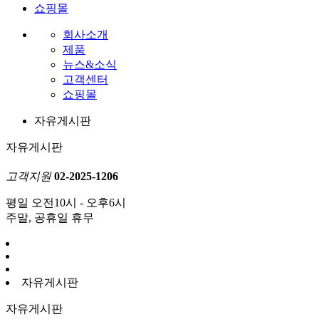
쇼핑몰
회사소개
제품
뉴스&소식
고객센터
쇼핑몰
자유게시판
자유게시판
고객지원
02-2025-1206
평일 오전10시 - 오후6시
주말, 공휴일 휴무
자유게시판
자유게시판