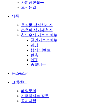
사회공헌활동
오시는길
제품
음식물 감량처리기
초음파 식기세척기
천연수제 기능성 비누
천연기능성비누
웨딩
행사,이벤트
판촉
PET
종교비누
뉴스&소식
고객센터
메일문의
자주하시는 질문
공지사항