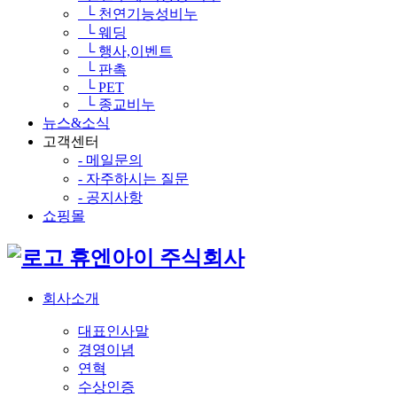
└ 천연기능성비누
└ 웨딩
└ 행사,이벤트
└ 판촉
└ PET
└ 종교비누
뉴스&소식
고객센터
- 메일문의
- 자주하시는 질문
- 공지사항
쇼핑몰
휴엔아이 주식회사
회사소개
대표인사말
경영이념
연혁
수상인증