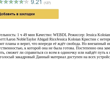
ельность: 1 ч 49 мин Качество: WEBDL Режиссер: Jessica Kolo
aron NobleTaylor Abigail RiceJessica Koloian Кристин с нетер
ит планы и верит, что впереди её ждёт свобода. Но внезапный ин
ственностью, к которой она не была готова. Постепенно она замы
 сможет ли справиться со всем в одиночку или найдёт путь к ве
олосый закадровый Данный материал доступен на всех устройства