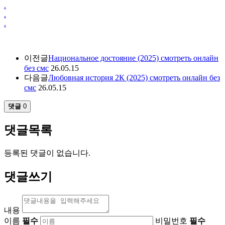
.
.
.
이전글
Национальное достояние (2025) смотреть онлайн
без смс
26.05.15
다음글
Любовная история 2К (2025) смотреть онлайн без
смс
26.05.15
댓글
0
댓글목록
등록된 댓글이 없습니다.
댓글쓰기
내용
이름
필수
비밀번호
필수