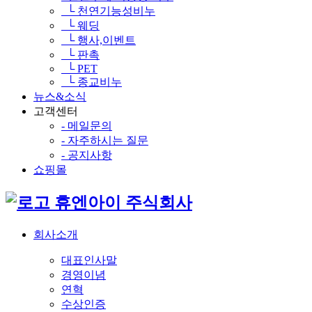
└ 천연기능성비누
└ 웨딩
└ 행사,이벤트
└ 판촉
└ PET
└ 종교비누
뉴스&소식
고객센터
- 메일문의
- 자주하시는 질문
- 공지사항
쇼핑몰
휴엔아이 주식회사
회사소개
대표인사말
경영이념
연혁
수상인증