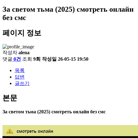
За светом тьма (2025) смотреть онлайн
без смс
페이지 정보
작성자
alena
댓글
0건
조회
9회
작성일
26-05-15 19:50
목록
답변
글쓰기
본문
За светом тьма (2025) смотреть онлайн без смс