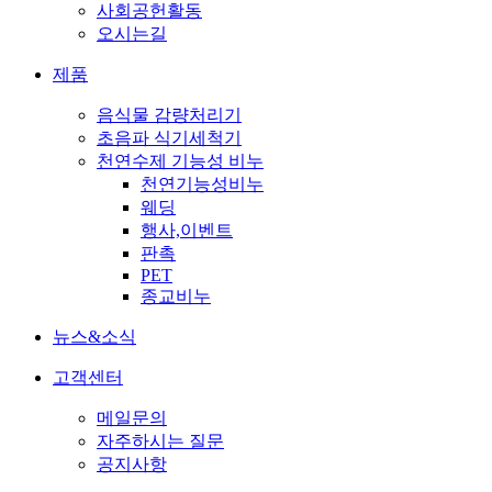
사회공헌활동
오시는길
제품
음식물 감량처리기
초음파 식기세척기
천연수제 기능성 비누
천연기능성비누
웨딩
행사,이벤트
판촉
PET
종교비누
뉴스&소식
고객센터
메일문의
자주하시는 질문
공지사항