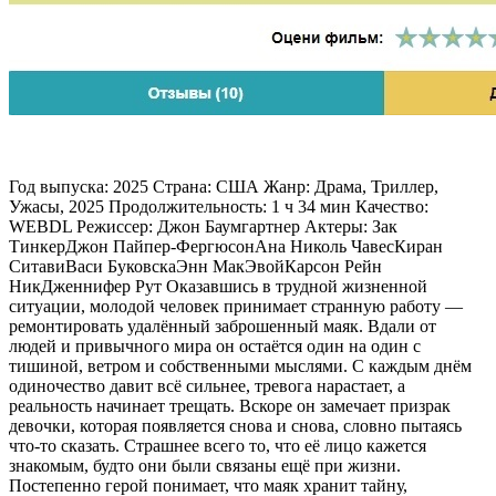
Год выпуска: 2025 Страна: США Жанр: Драма, Триллер,
Ужасы, 2025 Продолжительность: 1 ч 34 мин Качество:
WEBDL Режиссер: Джон Баумгартнер Актеры: Зак
ТинкерДжон Пайпер-ФергюсонАна Николь ЧавесКиран
СитавиВаси БуковскаЭнн МакЭвойКарсон Рейн
НикДженнифер Рут Оказавшись в трудной жизненной
ситуации, молодой человек принимает странную работу —
ремонтировать удалённый заброшенный маяк. Вдали от
людей и привычного мира он остаётся один на один с
тишиной, ветром и собственными мыслями. С каждым днём
одиночество давит всё сильнее, тревога нарастает, а
реальность начинает трещать. Вскоре он замечает призрак
девочки, которая появляется снова и снова, словно пытаясь
что-то сказать. Страшнее всего то, что её лицо кажется
знакомым, будто они были связаны ещё при жизни.
Постепенно герой понимает, что маяк хранит тайну,