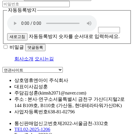
자동등록방지
자동등록방지 숫자를 순서대로 입력하세요.
새로고침
비밀글
댓글등록
회사소개
오시는길
상호명
휴엔아이 주식회사
대표이사
김성훈
주담
김성훈(kimsh2071@naver.com)
주소 : 본사·연구소
서울특별시 금천구 가산디지털2로
144 B109호, B110호 (가산동, 현대테라타워가산DK)
사업자등록번호
638-81-02796
통신판매업신고번호
제2022-서울금천-3332호
TEL
02-2025-1206