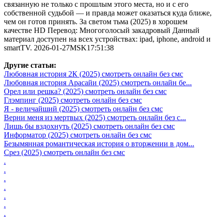
связанную не только с прошлым этого места, но и с его
собственной судьбой — и правда может оказаться куда ближе,
чем он готов принять. За светом тьма (2025) в хорошем
качестве HD Перевод: Многоголосый закадровый Данный
материал доступен на всех устройствах: ipad, iphone, android и
smartTV. 2026-01-27MSK17:51:38
Другие статьи:
Любовная история 2К (2025) смотреть онлайн без смс
Любовная история Арасайи (2025) смотреть онлайн бе...
Орел или решка? (2025) смотреть онлайн без смс
Глэмпинг (2025) смотреть онлайн без смс
Я - величайший (2025) смотреть онлайн без смс
Верни меня из мертвых (2025) смотреть онлайн без с...
Лишь бы вздохнуть (2025) смотреть онлайн без смс
Информатор (2025) смотреть онлайн без смс
Безымянная романтическая история о вторжении в дом...
Срез (2025) смотреть онлайн без смс
.
.
.
.
.
.
.