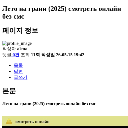
Лето на грани (2025) смотреть онлайн
без смс
페이지 정보
작성자
alena
댓글
0건
조회
11회
작성일
26-05-15 19:42
목록
답변
글쓰기
본문
Лето на грани (2025) смотреть онлайн без смс