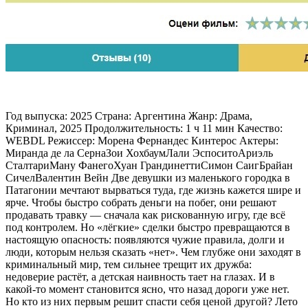
Год выпуска: 2025 Страна: Аргентина Жанр: Драма,
Криминал, 2025 Продолжительность: 1 ч 11 мин Качество:
WEBDL Режиссер: Морена Фернандес Кинтерос Актеры:
Миранда де ла СернаЗои ХохбаумЛали ЭспоситоАриэль
СталтариМану ФанегоХуан ГрандинеттиСимон СаигБрайан
СичелВалентин Вейн Две девушки из маленького городка в
Патагонии мечтают вырваться туда, где жизнь кажется шире и
ярче. Чтобы быстро собрать деньги на побег, они решают
продавать травку — сначала как рискованную игру, где всё
под контролем. Но «лёгкие» сделки быстро превращаются в
настоящую опасность: появляются чужие правила, долги и
люди, которым нельзя сказать «нет». Чем глубже они заходят в
криминальный мир, тем сильнее трещит их дружба:
недоверие растёт, а детская наивность тает на глазах. И в
какой-то момент становится ясно, что назад дороги уже нет.
Но кто из них первым решит спасти себя ценой другой? Лето