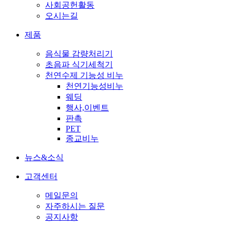
사회공헌활동
오시는길
제품
음식물 감량처리기
초음파 식기세척기
천연수제 기능성 비누
천연기능성비누
웨딩
행사,이벤트
판촉
PET
종교비누
뉴스&소식
고객센터
메일문의
자주하시는 질문
공지사항