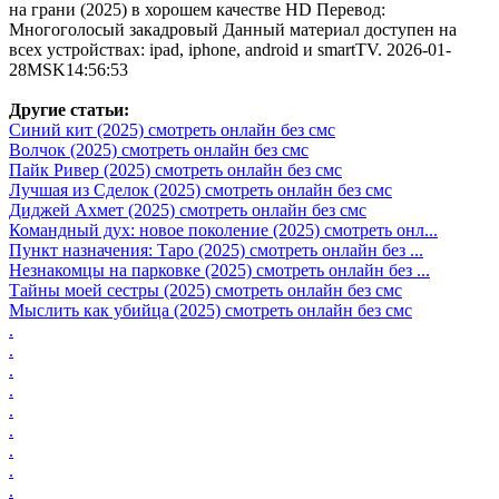
на грани (2025) в хорошем качестве HD Перевод:
Многоголосый закадровый Данный материал доступен на
всех устройствах: ipad, iphone, android и smartTV. 2026-01-
28MSK14:56:53
Другие статьи:
Синий кит (2025) смотреть онлайн без смс
Волчок (2025) смотреть онлайн без смс
Пайк Ривер (2025) смотреть онлайн без смс
Лучшая из Сделок (2025) смотреть онлайн без смс
Диджей Ахмет (2025) смотреть онлайн без смс
Командный дух: новое поколение (2025) смотреть онл...
Пункт назначения: Таро (2025) смотреть онлайн без ...
Незнакомцы на парковке (2025) смотреть онлайн без ...
Тайны моей сестры (2025) смотреть онлайн без смс
Мыслить как убийца (2025) смотреть онлайн без смс
.
.
.
.
.
.
.
.
.