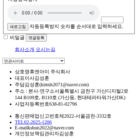
자동등록방지 숫자를 순서대로 입력하세요.
새로고침
비밀글
댓글등록
회사소개
오시는길
상호명
휴엔아이 주식회사
대표이사
김성훈
주담
김성훈(kimsh2071@naver.com)
주소 : 본사·연구소
서울특별시 금천구 가산디지털2로
144 B109호, B110호 (가산동, 현대테라타워가산DK)
사업자등록번호
638-81-02796
통신판매업신고번호
제2022-서울금천-3332호
TEL
02-2025-1206
E-mail
kshun2022@naver.com
개인정보책임관리자
김성훈