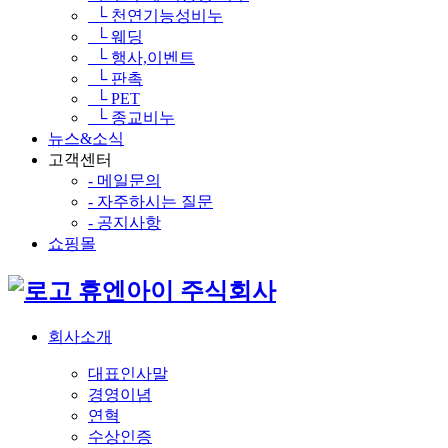
└ 천연기능성비누
└ 웨딩
└ 행사,이벤트
└ 판촉
└ PET
└ 종교비누
뉴스&소식
고객센터
- 메일문의
- 자주하시는 질문
- 공지사항
쇼핑몰
휴엔아이 주식회사
회사소개
대표인사말
경영이념
연혁
수상인증