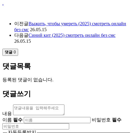
.
이전글
Выжить, чтобы умереть (2025) смотреть онлайн
без смс
26.05.15
다음글
Синий кит (2025) смотреть онлайн без смс
26.05.15
댓글
0
댓글목록
등록된 댓글이 없습니다.
댓글쓰기
내용
이름
필수
비밀번호
필수
자동등록방지