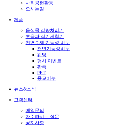
사회공헌활동
오시는길
제품
음식물 감량처리기
초음파 식기세척기
천연수제 기능성 비누
천연기능성비누
웨딩
행사,이벤트
판촉
PET
종교비누
뉴스&소식
고객센터
메일문의
자주하시는 질문
공지사항