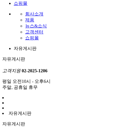
쇼핑몰
회사소개
제품
뉴스&소식
고객센터
쇼핑몰
자유게시판
자유게시판
고객지원
02-2025-1206
평일 오전10시 - 오후6시
주말, 공휴일 휴무
자유게시판
자유게시판