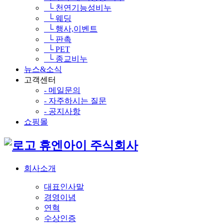
└ 천연기능성비누
└ 웨딩
└ 행사,이벤트
└ 판촉
└ PET
└ 종교비누
뉴스&소식
고객센터
- 메일문의
- 자주하시는 질문
- 공지사항
쇼핑몰
휴엔아이 주식회사
회사소개
대표인사말
경영이념
연혁
수상인증