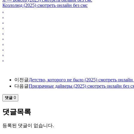
Козлолюд (2025) смотреть онлайн без смс
.
.
.
.
.
.
.
.
.
.
이전글
Детство, которого не было (2025) смотреть онлайн 
다음글
Призрачные дайверы (2025) смотреть онлайн без с
댓글
0
댓글목록
등록된 댓글이 없습니다.