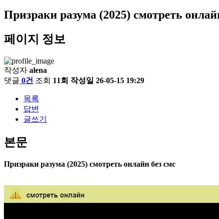
Призраки разума (2025) смотреть онлай
페이지 정보
작성자
alena
댓글
0건
조회
11회
작성일
26-05-15 19:29
목록
답변
글쓰기
본문
Призраки разума (2025) смотреть онлайн без смс