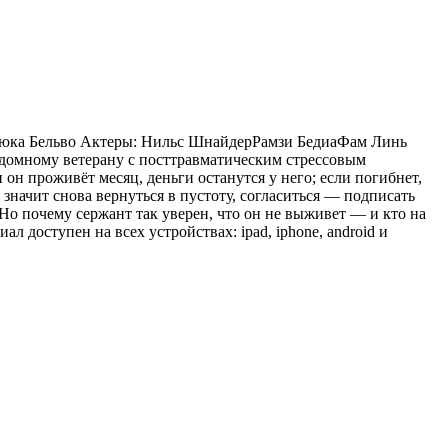
: Люка Бельво Актеры: Нильс ШнайдерРамзи БедиаФам Линь
здомному ветерану с посттравматическим стрессовым
он проживёт месяц, деньги останутся у него; если погибнет,
 значит снова вернуться в пустоту, согласиться — подписать
. Но почему сержант так уверен, что он не выживет — и кто на
 доступен на всех устройствах: ipad, iphone, android и