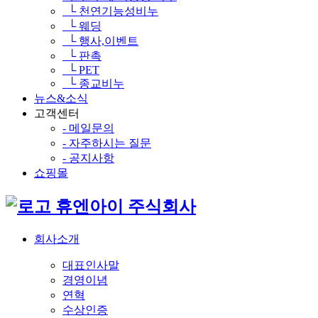
└ 천연기능성비누
└ 웨딩
└ 행사,이벤트
└ 판촉
└ PET
└ 종교비누
뉴스&소식
고객센터
- 메일문의
- 자주하시는 질문
- 공지사항
쇼핑몰
휴엔아이 주식회사
회사소개
대표인사말
경영이념
연혁
수상인증