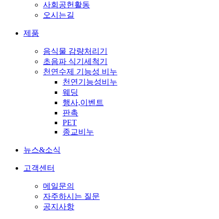
사회공헌활동
오시는길
제품
음식물 감량처리기
초음파 식기세척기
천연수제 기능성 비누
천연기능성비누
웨딩
행사,이벤트
판촉
PET
종교비누
뉴스&소식
고객센터
메일문의
자주하시는 질문
공지사항