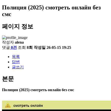
Полиция (2025) смотреть онлайн без
смс
페이지 정보
작성자
alena
댓글
0건
조회
8회
작성일
26-05-15 19:25
목록
답변
글쓰기
본문
Полиция (2025) смотреть онлайн без смс