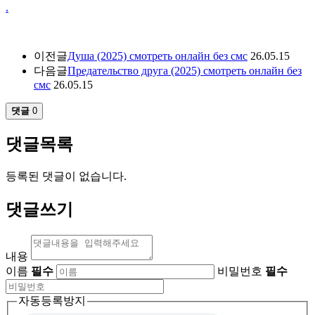
.
이전글
Душа (2025) смотреть онлайн без смс
26.05.15
다음글
Предательство друга (2025) смотреть онлайн без
смс
26.05.15
댓글
0
댓글목록
등록된 댓글이 없습니다.
댓글쓰기
내용
이름
필수
비밀번호
필수
자동등록방지