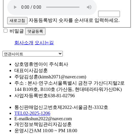
자동등록방지 숫자를 순서대로 입력하세요.
새로고침
비밀글
댓글등록
회사소개
오시는길
상호명
휴엔아이 주식회사
대표이사
김성훈
주담
김성훈(kimsh2071@naver.com)
주소 : 본사·연구소
서울특별시 금천구 가산디지털2로
144 B109호, B110호 (가산동, 현대테라타워가산DK)
사업자등록번호
638-81-02796
통신판매업신고번호
제2022-서울금천-3332호
TEL
02-2025-1206
E-mail
kshun2022@naver.com
개인정보책임관리자
김성훈
운영시간
AM 10:00 ~ PM 18:00