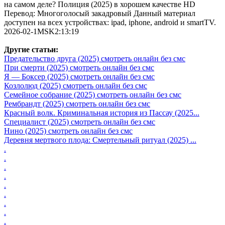
на самом деле? Полиция (2025) в хорошем качестве HD
Перевод: Многоголосый закадровый Данный материал
доступен на всех устройствах: ipad, iphone, android и smartTV.
2026-02-1MSK2:13:19
Другие статьи:
Предательство друга (2025) смотреть онлайн без смс
При смерти (2025) смотреть онлайн без смс
Я — Боксер (2025) смотреть онлайн без смс
Козлолюд (2025) смотреть онлайн без смс
Семейное собрание (2025) смотреть онлайн без смс
Рембрандт (2025) смотреть онлайн без смс
Красный волк. Криминальная история из Пассау (2025...
Специалист (2025) смотреть онлайн без смс
Нино (2025) смотреть онлайн без смс
Деревня мертвого плода: Смертельный ритуал (2025) ...
.
.
.
.
.
.
.
.
.