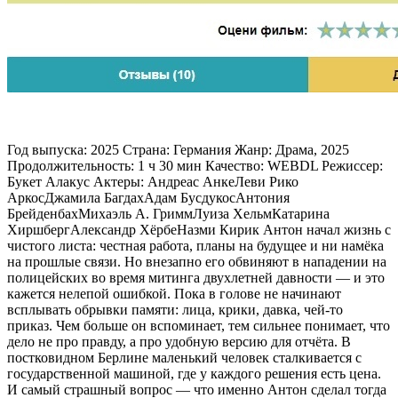
Год выпуска: 2025 Страна: Германия Жанр: Драма, 2025
Продолжительность: 1 ч 30 мин Качество: WEBDL Режиссер:
Букет Алакус Актеры: Андреас АнкеЛеви Рико
АркосДжамила БагдахАдам БусдукосАнтония
БрейденбахМихаэль А. ГриммЛуиза ХельмКатарина
ХиршбергАлександр ХёрбеНазми Кирик Антон начал жизнь с
чистого листа: честная работа, планы на будущее и ни намёка
на прошлые связи. Но внезапно его обвиняют в нападении на
полицейских во время митинга двухлетней давности — и это
кажется нелепой ошибкой. Пока в голове не начинают
всплывать обрывки памяти: лица, крики, давка, чей-то
приказ. Чем больше он вспоминает, тем сильнее понимает, что
дело не про правду, а про удобную версию для отчёта. В
постковидном Берлине маленький человек сталкивается с
государственной машиной, где у каждого решения есть цена.
И самый страшный вопрос — что именно Антон сделал тогда