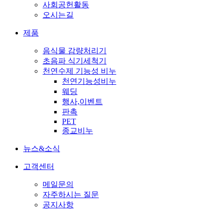
사회공헌활동
오시는길
제품
음식물 감량처리기
초음파 식기세척기
천연수제 기능성 비누
천연기능성비누
웨딩
행사,이벤트
판촉
PET
종교비누
뉴스&소식
고객센터
메일문의
자주하시는 질문
공지사항