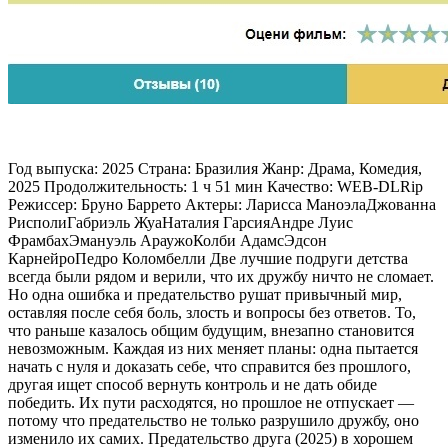
Год выпуска: 2025 Страна: Бразилия Жанр: Драма, Комедия,
2025 Продолжительность: 1 ч 51 мин Качество: WEB-DLRip
Режиссер: Бруно Баррето Актеры: Ларисса МаноэлаДжованна
РисполиГабриэль ЖуаНаталия ГарсияАндре Луис
ФрамбахЭмануэль АраужоКолби АдамсЭдсон
КарнейроПедро Коломбелли Две лучшие подруги детства
всегда были рядом и верили, что их дружбу ничто не сломает.
Но одна ошибка и предательство рушат привычный мир,
оставляя после себя боль, злость и вопросы без ответов. То,
что раньше казалось общим будущим, внезапно становится
невозможным. Каждая из них меняет планы: одна пытается
начать с нуля и доказать себе, что справится без прошлого,
другая ищет способ вернуть контроль и не дать обиде
победить. Их пути расходятся, но прошлое не отпускает —
потому что предательство не только разрушило дружбу, оно
изменило их самих. Предательство друга (2025) в хорошем