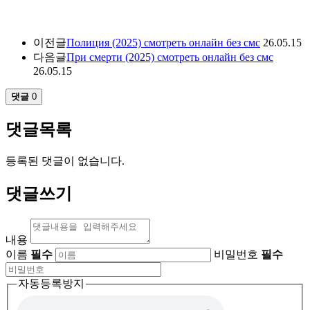
이전글
Полиция (2025) смотреть онлайн без смс
26.05.15
다음글
При смерти (2025) смотреть онлайн без смс
26.05.15
댓글
0
댓글목록
등록된 댓글이 없습니다.
댓글쓰기
내용
이름
필수
비밀번호
필수
자동등록방지