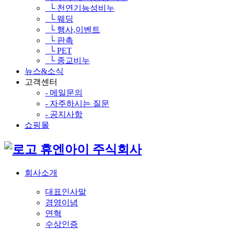
└ 천연기능성비누
└ 웨딩
└ 행사,이벤트
└ 판촉
└ PET
└ 종교비누
뉴스&소식
고객센터
- 메일문의
- 자주하시는 질문
- 공지사항
쇼핑몰
휴엔아이 주식회사
회사소개
대표인사말
경영이념
연혁
수상인증