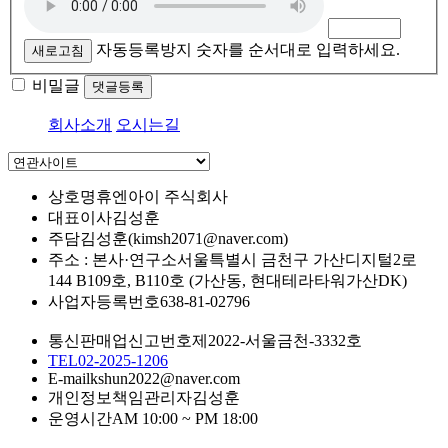
자동등록방지 숫자를 순서대로 입력하세요.
새로고침
비밀글
댓글등록
회사소개
오시는길
상호명
휴엔아이 주식회사
대표이사
김성훈
주담
김성훈(kimsh2071@naver.com)
주소 : 본사·연구소
서울특별시 금천구 가산디지털2로
144 B109호, B110호 (가산동, 현대테라타워가산DK)
사업자등록번호
638-81-02796
통신판매업신고번호
제2022-서울금천-3332호
TEL
02-2025-1206
E-mail
kshun2022@naver.com
개인정보책임관리자
김성훈
운영시간
AM 10:00 ~ PM 18:00