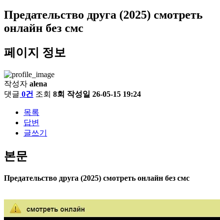
Предательство друга (2025) смотреть
онлайн без смс
페이지 정보
작성자
alena
댓글
0건
조회
8회
작성일
26-05-15 19:24
목록
답변
글쓰기
본문
Предательство друга (2025) смотреть онлайн без смс