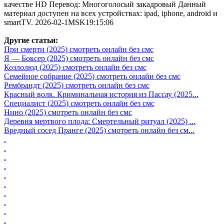
качестве HD Перевод: Многоголосый закадровый Данный
материал доступен на всех устройствах: ipad, iphone, android и
smartTV. 2026-02-1MSK19:15:06
Другие статьи:
При смерти (2025) смотреть онлайн без смс
Я — Боксер (2025) смотреть онлайн без смс
Козлолюд (2025) смотреть онлайн без смс
Семейное собрание (2025) смотреть онлайн без смс
Рембрандт (2025) смотреть онлайн без смс
Красный волк. Криминальная история из Пассау (2025...
Специалист (2025) смотреть онлайн без смс
Нино (2025) смотреть онлайн без смс
Деревня мертвого плода: Смертельный ритуал (2025) ...
Вредный сосед Пранге (2025) смотреть онлайн без см...
.
.
.
.
.
.
.
.
.
.