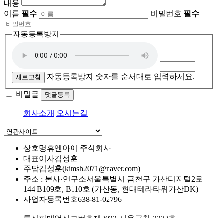
내용
이름
필수
비밀번호
필수
자동등록방지
자동등록방지 숫자를 순서대로 입력하세요.
새로고침
비밀글
댓글등록
회사소개
오시는길
상호명
휴엔아이 주식회사
대표이사
김성훈
주담
김성훈(kimsh2071@naver.com)
주소 : 본사·연구소
서울특별시 금천구 가산디지털2로
144 B109호, B110호 (가산동, 현대테라타워가산DK)
사업자등록번호
638-81-02796