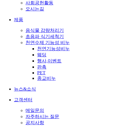
사회공헌활동
오시는길
제품
음식물 감량처리기
초음파 식기세척기
천연수제 기능성 비누
천연기능성비누
웨딩
행사,이벤트
판촉
PET
종교비누
뉴스&소식
고객센터
메일문의
자주하시는 질문
공지사항