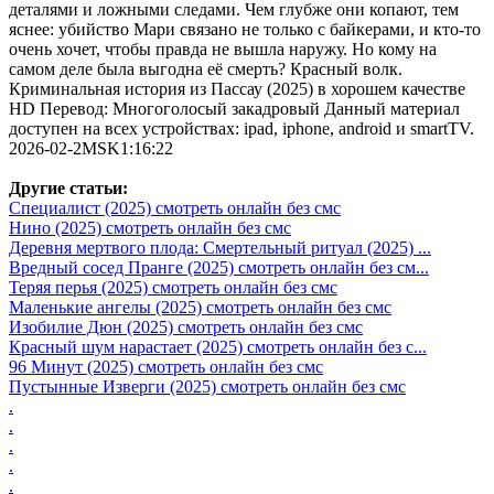
деталями и ложными следами. Чем глубже они копают, тем
яснее: убийство Мари связано не только с байкерами, и кто-то
очень хочет, чтобы правда не вышла наружу. Но кому на
самом деле была выгодна её смерть? Красный волк.
Криминальная история из Пассау (2025) в хорошем качестве
HD Перевод: Многоголосый закадровый Данный материал
доступен на всех устройствах: ipad, iphone, android и smartTV.
2026-02-2MSK1:16:22
Другие статьи:
Специалист (2025) смотреть онлайн без смс
Нино (2025) смотреть онлайн без смс
Деревня мертвого плода: Смертельный ритуал (2025) ...
Вредный сосед Пранге (2025) смотреть онлайн без см...
Теряя перья (2025) смотреть онлайн без смс
Маленькие ангелы (2025) смотреть онлайн без смс
Изобилие Дюн (2025) смотреть онлайн без смс
Красный шум нарастает (2025) смотреть онлайн без с...
96 Минут (2025) смотреть онлайн без смс
Пустынные Изверги (2025) смотреть онлайн без смс
.
.
.
.
.