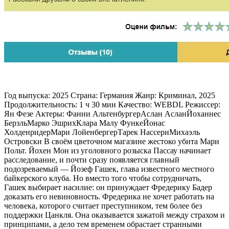
Год выпуска: 2025 Страна: Германия Жанр: Криминал, 2025
Продолжительность: 1 ч 30 мин Качество: WEBDL Режиссер:
Ян Фезе Актеры: Фанни АльтенбургерАслан АсланЙоханнес
БерзльМарко ЭшрихКлара Малу ФункеЙонас
ХолденридерМари ЛойенбергерТарек НассериМихаэль
Островски В своём цветочном магазине жестоко убита Мари
Польт. Йохен Мон из уголовного розыска Пассау начинает
расследование, и почти сразу появляется главный
подозреваемый — Йозеф Гашек, глава известного местного
байкерского клуба. Но вместо того чтобы сотрудничать,
Гашек выбирает насилие: он принуждает Фредерику Бадер
доказать его невиновность. Фредерика не хочет работать на
человека, которого считает преступником, тем более без
поддержки Цанкля. Она оказывается зажатой между страхом и
принципами, а дело тем временем обрастает странными