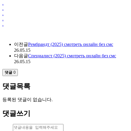
.
.
.
.
.
이전글
Рембрандт (2025) смотреть онлайн без смс
26.05.15
다음글
Специалист (2025) смотреть онлайн без смс
26.05.15
댓글
0
댓글목록
등록된 댓글이 없습니다.
댓글쓰기