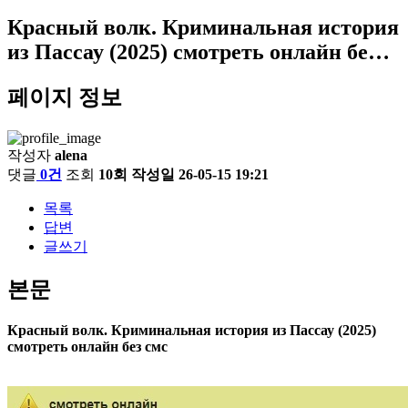
Красный волк. Криминальная история
из Пассау (2025) смотреть онлайн бе…
페이지 정보
작성자
alena
댓글
0건
조회
10회
작성일
26-05-15 19:21
목록
답변
글쓰기
본문
Красный волк. Криминальная история из Пассау (2025)
смотреть онлайн без смс