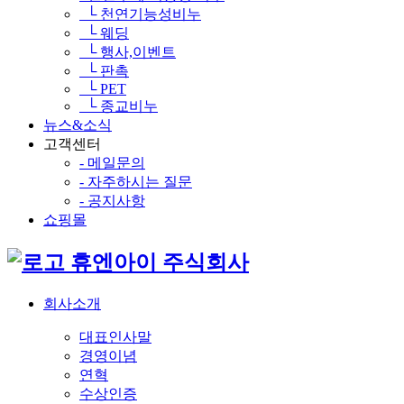
└ 천연기능성비누
└ 웨딩
└ 행사,이벤트
└ 판촉
└ PET
└ 종교비누
뉴스&소식
고객센터
- 메일문의
- 자주하시는 질문
- 공지사항
쇼핑몰
휴엔아이 주식회사
회사소개
대표인사말
경영이념
연혁
수상인증