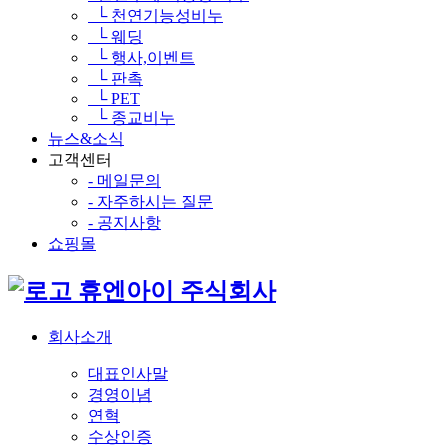
└ 천연기능성비누
└ 웨딩
└ 행사,이벤트
└ 판촉
└ PET
└ 종교비누
뉴스&소식
고객센터
- 메일문의
- 자주하시는 질문
- 공지사항
쇼핑몰
휴엔아이 주식회사
회사소개
대표인사말
경영이념
연혁
수상인증