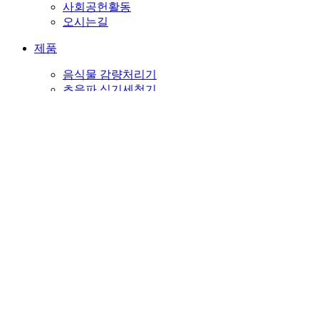
사회공헌활동
오시는길
제품
음식물 감량처리기
초음파 식기세척기
천연수제 기능성 비누
천연기능성비누
웨딩
행사,이벤트
판촉
PET
종교비누
뉴스&소식
고객센터
메일문의
자주하시는 질문
공지사항