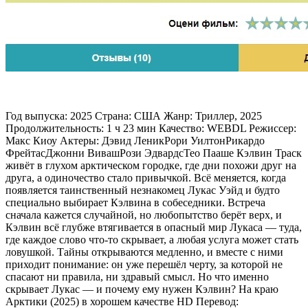
Год выпуска: 2025 Страна: США Жанр: Триллер, 2025
Продолжительность: 1 ч 23 мин Качество: WEBDL Режиссер:
Макс Киоу Актеры: Дэвид ЛеникРори УилтонРикардо
ФрейтасДжонни ВивашРози ЭдвардсТео Пааше Кэлвин Траск
живёт в глухом арктическом городке, где дни похожи друг на
друга, а одиночество стало привычкой. Всё меняется, когда
появляется таинственный незнакомец Лукас Уэйд и будто
специально выбирает Кэлвина в собеседники. Встреча
сначала кажется случайной, но любопытство берёт верх, и
Кэлвин всё глубже втягивается в опасный мир Лукаса — туда,
где каждое слово что-то скрывает, а любая услуга может стать
ловушкой. Тайны открываются медленно, и вместе с ними
приходит понимание: он уже перешёл черту, за которой не
спасают ни правила, ни здравый смысл. Но что именно
скрывает Лукас — и почему ему нужен Кэлвин? На краю
Арктики (2025) в хорошем качестве HD Перевод: