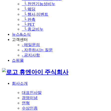
└ 천연기능성비누
└ 웨딩
└ 행사,이벤트
└ 판촉
└ PET
└ 종교비누
뉴스&소식
고객센터
- 메일문의
- 자주하시는 질문
- 공지사항
쇼핑몰
휴엔아이 주식회사
회사소개
대표인사말
경영이념
연혁
수상인증