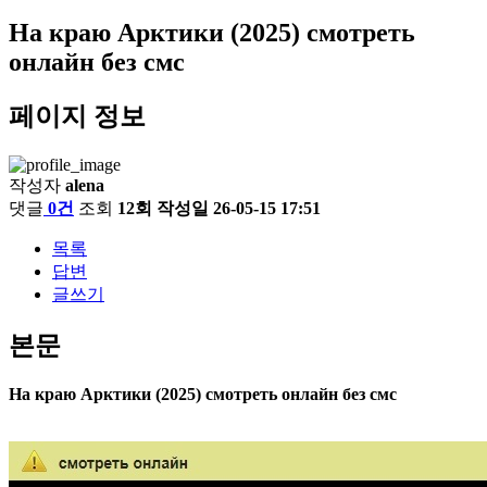
На краю Арктики (2025) смотреть
онлайн без смс
페이지 정보
작성자
alena
댓글
0건
조회
12회
작성일
26-05-15 17:51
목록
답변
글쓰기
본문
На краю Арктики (2025) смотреть онлайн без смс