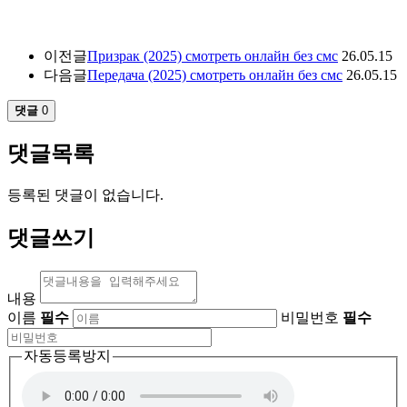
이전글
Призрак (2025) смотреть онлайн без смс
26.05.15
다음글
Передача (2025) смотреть онлайн без смс
26.05.15
댓글
0
댓글목록
등록된 댓글이 없습니다.
댓글쓰기
내용
이름
필수
비밀번호
필수
자동등록방지