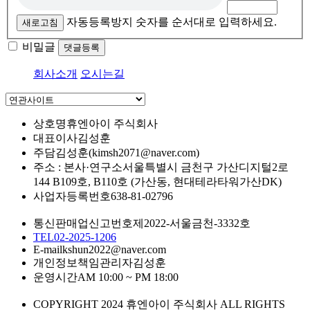
자동등록방지 숫자를 순서대로 입력하세요.
새로고침
비밀글
댓글등록
회사소개
오시는길
상호명
휴엔아이 주식회사
대표이사
김성훈
주담
김성훈(kimsh2071@naver.com)
주소 : 본사·연구소
서울특별시 금천구 가산디지털2로
144 B109호, B110호 (가산동, 현대테라타워가산DK)
사업자등록번호
638-81-02796
통신판매업신고번호
제2022-서울금천-3332호
TEL
02-2025-1206
E-mail
kshun2022@naver.com
개인정보책임관리자
김성훈
운영시간
AM 10:00 ~ PM 18:00
COPYRIGHT 2024 휴엔아이 주식회사 ALL RIGHTS