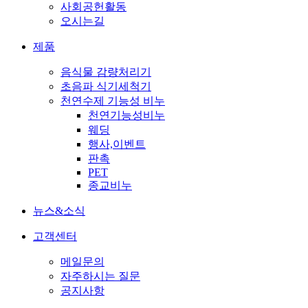
사회공헌활동
오시는길
제품
음식물 감량처리기
초음파 식기세척기
천연수제 기능성 비누
천연기능성비누
웨딩
행사,이벤트
판촉
PET
종교비누
뉴스&소식
고객센터
메일문의
자주하시는 질문
공지사항