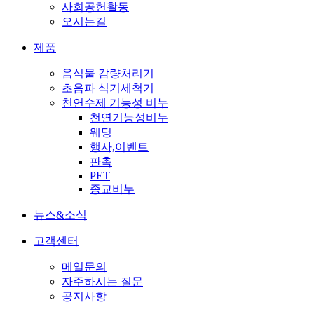
사회공헌활동
오시는길
제품
음식물 감량처리기
초음파 식기세척기
천연수제 기능성 비누
천연기능성비누
웨딩
행사,이벤트
판촉
PET
종교비누
뉴스&소식
고객센터
메일문의
자주하시는 질문
공지사항