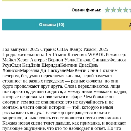
Год выпуска: 2025 Страна: США Жанр: Ужасы, 2025
Продолжительность: 1 ч 15 мин Качество: WEBDL Режиссер:
Майкл Херст Актеры: Вернон УэллсНиколь СинальяФелисса
РоузСэди КацДэйв ШериданКейтлин ДиасДель
ХовисонМарселла Ди ПаскуалеМакКензи Лэйн Поздним
вечером, бездумно переключая каналы, герой замечает
странное: на разных передачах — разные сюжеты, но они
будто продолжают друг друга. Слова перекликаются, лица
повторяются, детали сходятся, а между ними мелькают кадры,
которые не должны появляться в эфире. Чем больше он
смотрит, тем яснее становится: это не случайность и не
монтаж, а части одной истории — той, которую нельзя
рассказывать вслух. Телевизор превращается в окно в
запретное, и выключить его становится почти невозможно.
Каждая новая сцена тянет дальше, как приманка, и возникает
пугающее ощущение, что кто-то наблюдает в ответ. Но что