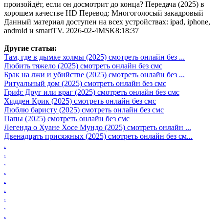
произойдёт, если он досмотрит до конца? Передача (2025) в
хорошем качестве HD Перевод: Многоголосый закадровый
Данный материал доступен на всех устройствах: ipad, iphone,
android и smartTV. 2026-02-4MSK8:18:37
Другие статьи:
Там, где в дымке холмы (2025) смотреть онлайн без ...
Любить тяжело (2025) смотреть онлайн без смс
Брак на лжи и убийстве (2025) смотреть онлайн без ...
Ритуальный дом (2025) смотреть онлайн без смс
Гриф: Друг или враг (2025) смотреть онлайн без смс
Хидден Крик (2025) смотреть онлайн без смс
Люблю баристу (2025) смотреть онлайн без смс
Папы (2025) смотреть онлайн без смс
Легенда о Хуане Хосе Мундо (2025) смотреть онлайн ...
Двенадцать присяжных (2025) смотреть онлайн без см...
.
.
.
.
.
.
.
.
.