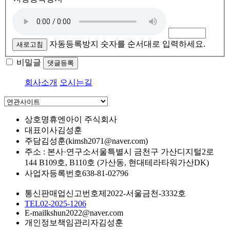
자동등록방지 숫자를 순서대로 입력하세요.
새로고침
비밀글
댓글등록
회사소개
오시는길
상호명
휴엔아이 주식회사
대표이사
김성훈
주담
김성훈(kimsh2071@naver.com)
주소 : 본사·연구소
서울특별시 금천구 가산디지털2로
144 B109호, B110호 (가산동, 현대테라타워가산DK)
사업자등록번호
638-81-02796
통신판매업신고번호
제2022-서울금천-3332호
TEL
02-2025-1206
E-mail
kshun2022@naver.com
개인정보책임관리자
김성훈