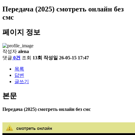
Передача (2025) смотреть онлайн без
смс
페이지 정보
작성자
alena
댓글
0건
조회
13회
작성일
26-05-15 17:47
목록
답변
글쓰기
본문
Передача (2025) смотреть онлайн без смс