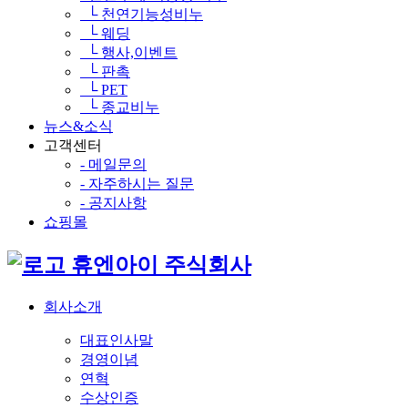
└ 천연기능성비누
└ 웨딩
└ 행사,이벤트
└ 판촉
└ PET
└ 종교비누
뉴스&소식
고객센터
- 메일문의
- 자주하시는 질문
- 공지사항
쇼핑몰
휴엔아이 주식회사
회사소개
대표인사말
경영이념
연혁
수상인증