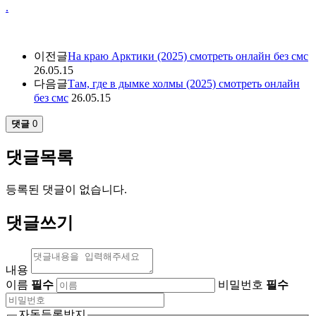
.
이전글
На краю Арктики (2025) смотреть онлайн без смс
26.05.15
다음글
Там, где в дымке холмы (2025) смотреть онлайн
без смс
26.05.15
댓글
0
댓글목록
등록된 댓글이 없습니다.
댓글쓰기
내용
이름
필수
비밀번호
필수
자동등록방지