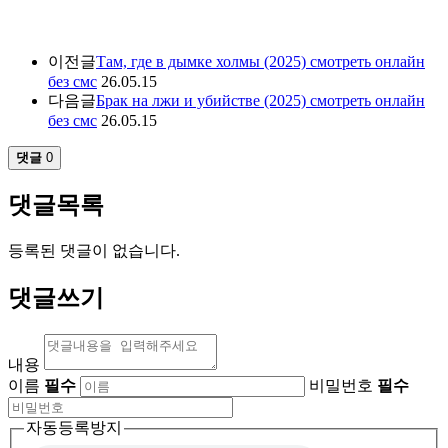
이전글
Там, где в дымке холмы (2025) смотреть онлайн
без смс
26.05.15
다음글
Брак на лжи и убийстве (2025) смотреть онлайн
без смс
26.05.15
댓글
0
댓글목록
등록된 댓글이 없습니다.
댓글쓰기
내용
이름
필수
비밀번호
필수
자동등록방지