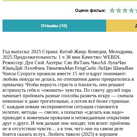
Год выпуска: 2025 Страна: Китай Жанр: Комедия, Мелодрама,
2025 Продолжительность: 1 ч 38 мин Качество: WEBDL
Режиссер: Дун Сюй Актеры: Сяо ЯнТань ЧжоАй ЛуньЧан
ЮаньДай ЛэлэФань ТяньтяньMan FengСыбо ЛиЦяо ШаньВан
Чэнсы Супруги прожили вместе 15 лет и вдруг понимают:
любовь никуда не делась, но отношения давно превратились в
привычку. Чтобы вернуть страсть и близость, они решают
встряхнуть себя и «оживить» чувства. По совету друзей пара
начинает пробовать разные способы разжечь искру — сначала
невинные и даже трогательные, а потом всё более странные.
С каждым новым экспериментом ситуация становится
нелепее, методы — смелее, а попытки «сделать как надо»
приводят к комичным провалам и неожиданным открытиям
друг о друге. И чем дальше они заходят, тем яснее: проблема
не в отсутствии чувств… а в том, чего они на самом деле
боятся сказать вслух. Любить тяжело (2025) в хорошем