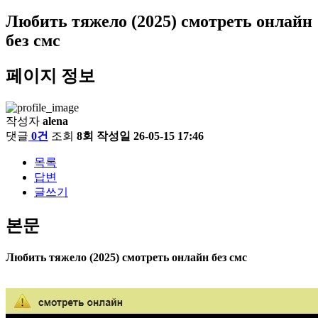
Любить тяжело (2025) смотреть онлайн
без смс
페이지 정보
작성자
alena
댓글
0건
조회
8회
작성일
26-05-15 17:46
목록
답변
글쓰기
본문
Любить тяжело (2025) смотреть онлайн без смс