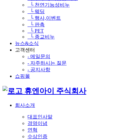
└ 천연기능성비누
└ 웨딩
└ 행사,이벤트
└ 판촉
└ PET
└ 종교비누
뉴스&소식
고객센터
- 메일문의
- 자주하시는 질문
- 공지사항
쇼핑몰
휴엔아이 주식회사
회사소개
대표인사말
경영이념
연혁
수상인증