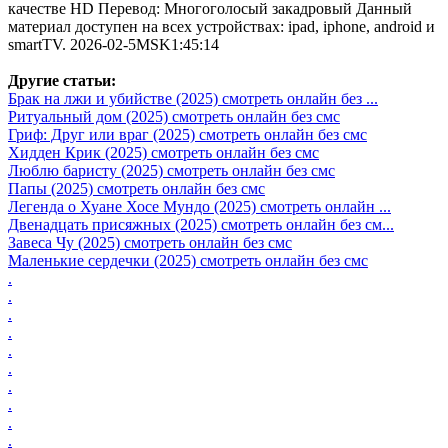
качестве HD Перевод: Многоголосый закадровый Данный
материал доступен на всех устройствах: ipad, iphone, android и
smartTV. 2026-02-5MSK1:45:14
Другие статьи:
Брак на лжи и убийстве (2025) смотреть онлайн без ...
Ритуальный дом (2025) смотреть онлайн без смс
Гриф: Друг или враг (2025) смотреть онлайн без смс
Хидден Крик (2025) смотреть онлайн без смс
Люблю баристу (2025) смотреть онлайн без смс
Папы (2025) смотреть онлайн без смс
Легенда о Хуане Хосе Мундо (2025) смотреть онлайн ...
Двенадцать присяжных (2025) смотреть онлайн без см...
Завеса Чу (2025) смотреть онлайн без смс
Маленькие сердечки (2025) смотреть онлайн без смс
.
.
.
.
.
.
.
.
.
.