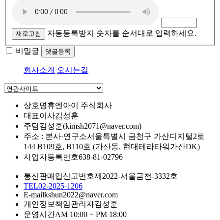
자동등록방지 숫자를 순서대로 입력하세요.
새로고침
비밀글
댓글등록
회사소개
오시는길
상호명
휴엔아이 주식회사
대표이사
김성훈
주담
김성훈(kimsh2071@naver.com)
주소 : 본사·연구소
서울특별시 금천구 가산디지털2로
144 B109호, B110호 (가산동, 현대테라타워가산DK)
사업자등록번호
638-81-02796
통신판매업신고번호
제2022-서울금천-3332호
TEL
02-2025-1206
E-mail
kshun2022@naver.com
개인정보책임관리자
김성훈
운영시간
AM 10:00 ~ PM 18:00