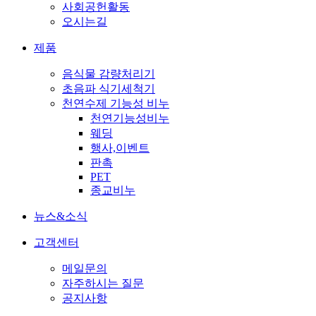
사회공헌활동
오시는길
제품
음식물 감량처리기
초음파 식기세척기
천연수제 기능성 비누
천연기능성비누
웨딩
행사,이벤트
판촉
PET
종교비누
뉴스&소식
고객센터
메일문의
자주하시는 질문
공지사항