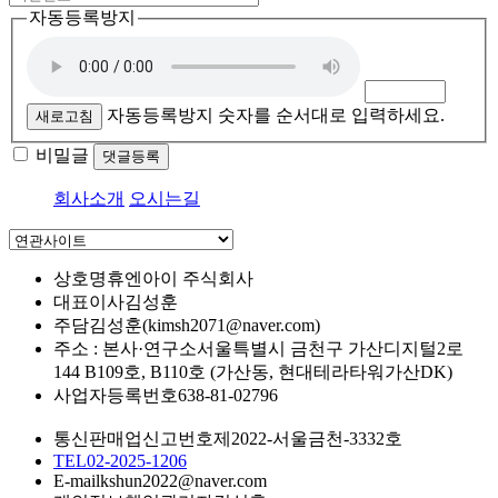
자동등록방지
자동등록방지 숫자를 순서대로 입력하세요.
새로고침
비밀글
댓글등록
회사소개
오시는길
상호명
휴엔아이 주식회사
대표이사
김성훈
주담
김성훈(kimsh2071@naver.com)
주소 : 본사·연구소
서울특별시 금천구 가산디지털2로
144 B109호, B110호 (가산동, 현대테라타워가산DK)
사업자등록번호
638-81-02796
통신판매업신고번호
제2022-서울금천-3332호
TEL
02-2025-1206
E-mail
kshun2022@naver.com