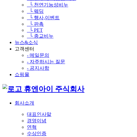
└ 천연기능성비누
└ 웨딩
└ 행사,이벤트
└ 판촉
└ PET
└ 종교비누
뉴스&소식
고객센터
- 메일문의
- 자주하시는 질문
- 공지사항
쇼핑몰
휴엔아이 주식회사
회사소개
대표인사말
경영이념
연혁
수상인증