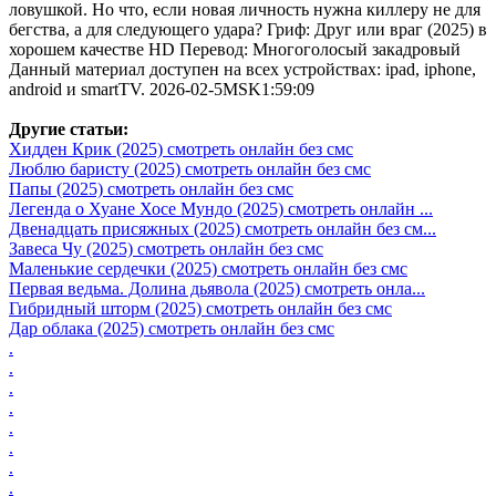
ловушкой. Но что, если новая личность нужна киллеру не для
бегства, а для следующего удара? Гриф: Друг или враг (2025) в
хорошем качестве HD Перевод: Многоголосый закадровый
Данный материал доступен на всех устройствах: ipad, iphone,
android и smartTV. 2026-02-5MSK1:59:09
Другие статьи:
Хидден Крик (2025) смотреть онлайн без смс
Люблю баристу (2025) смотреть онлайн без смс
Папы (2025) смотреть онлайн без смс
Легенда о Хуане Хосе Мундо (2025) смотреть онлайн ...
Двенадцать присяжных (2025) смотреть онлайн без см...
Завеса Чу (2025) смотреть онлайн без смс
Маленькие сердечки (2025) смотреть онлайн без смс
Первая ведьма. Долина дьявола (2025) смотреть онла...
Гибридный шторм (2025) смотреть онлайн без смс
Дар облака (2025) смотреть онлайн без смс
.
.
.
.
.
.
.
.