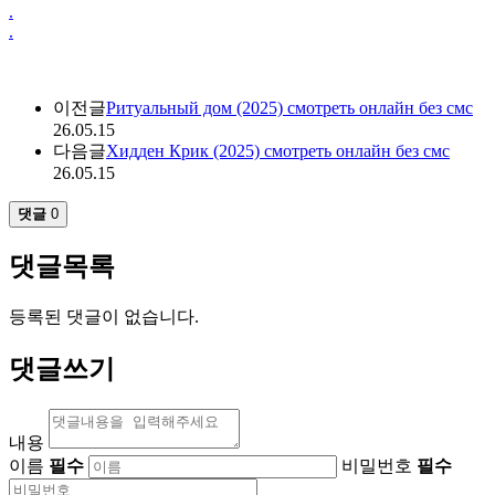
.
.
이전글
Ритуальный дом (2025) смотреть онлайн без смс
26.05.15
다음글
Хидден Крик (2025) смотреть онлайн без смс
26.05.15
댓글
0
댓글목록
등록된 댓글이 없습니다.
댓글쓰기
내용
이름
필수
비밀번호
필수