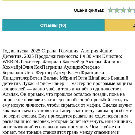
Год выпуска: 2025 Страна: Германия, Австрия Жанр:
Детектив, 2025 Продолжительность: 1 ч 30 мин Качество:
WEBDL Режиссер: Флориан Баксмейер Актеры: Филипп
ХохмайрЮлия КохПатриция АулицкиСтефано
БернардинЛиза ФертнерАртур КлемтФранциска
ЛинденталерВотан Вильке МёрингЮтта Шпайдель Бывший
детектив Лукас «Гриф» Гайер — мастер по программе защиты
свидетелей — давно ушёл в тень и живёт в одиночестве в
Альпах. Он привык, что прошлое осталось позади, пока на
пороге не появляется киллер с необычной просьбой: создать
ему новую личность, чтобы скрыться от мафии. Сделка звучит
как шанс начать заново, но Гайер знает цену таким просьбам и
не верит словам. Ему приходится решать на ходу: перед ним
раскаявшийся человек, который хочет исчезнуть, или хищник,
использующий его навыки как приманку. Чем глубже он
копает, тем тоньше становится грань между спасением и