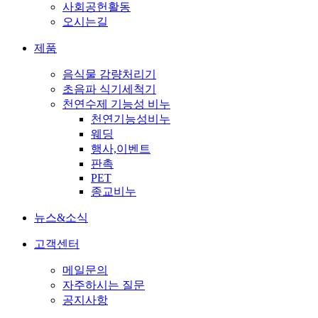
사회공헌활동
오시는길
제품
음식물 감량처리기
초음파 식기세척기
천연수제 기능성 비누
천연기능성비누
웨딩
행사,이벤트
판촉
PET
종교비누
뉴스&소식
고객센터
메일문의
자주하시는 질문
공지사항