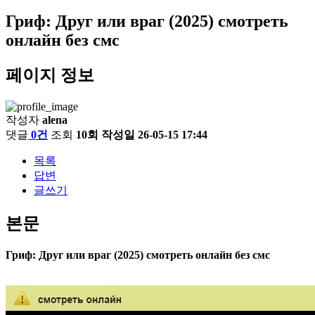
Гриф: Друг или враг (2025) смотреть
онлайн без смс
페이지 정보
작성자
alena
댓글
0건
조회
10회
작성일
26-05-15 17:44
목록
답변
글쓰기
본문
Гриф: Друг или враг (2025) смотреть онлайн без смс