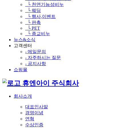
└ 천연기능성비누
└ 웨딩
└ 행사,이벤트
└ 판촉
└ PET
└ 종교비누
뉴스&소식
고객센터
- 메일문의
- 자주하시는 질문
- 공지사항
쇼핑몰
휴엔아이 주식회사
회사소개
대표인사말
경영이념
연혁
수상인증