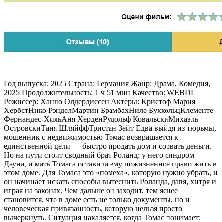
Год выпуска: 2025 Страна: Германия Жанр: Драма, Комедия,
2025 Продолжительность: 1 ч 51 мин Качество: WEBDL
Режиссер: Ханно Олдердиссен Актеры: Кристоф Мария
ХербстНико РэнделМартин БрамбахНиле БуххольцКлементе
Фернандес-ХильАня ХерденРудольф КовальскиМихаэль
ОстровскиТаня ШляйффТристан Зейт Едва выйдя из тюрьмы,
мошенник с недвижимостью Томас возвращается к
единственной цели — быстро продать дом и сорвать деньги.
Но на пути стоит сводный брат Роланд: у него синдром
Дауна, и мать Томаса оставила ему пожизненное право жить в
этом доме. Для Томаса это «помеха», которую нужно убрать, и
он начинает искать способы вытеснить Роланда, давя, хитря и
играя на законах. Чем дальше он заходит, тем яснее
становится, что в доме есть не только документы, но и
человеческая привязанность, которую нельзя просто
вычеркнуть. Ситуация накаляется, когда Томас понимает: