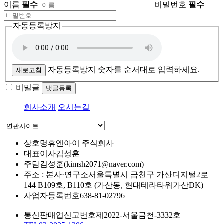
이름
필수
비밀번호
필수
자동등록방지
자동등록방지 숫자를 순서대로 입력하세요.
새로고침
비밀글
댓글등록
회사소개
오시는길
상호명
휴엔아이 주식회사
대표이사
김성훈
주담
김성훈(kimsh2071@naver.com)
주소 : 본사·연구소
서울특별시 금천구 가산디지털2로
144 B109호, B110호 (가산동, 현대테라타워가산DK)
사업자등록번호
638-81-02796
통신판매업신고번호
제2022-서울금천-3332호