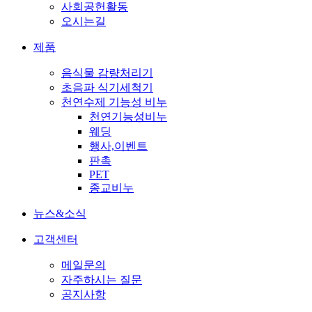
사회공헌활동
오시는길
제품
음식물 감량처리기
초음파 식기세척기
천연수제 기능성 비누
천연기능성비누
웨딩
행사,이벤트
판촉
PET
종교비누
뉴스&소식
고객센터
메일문의
자주하시는 질문
공지사항