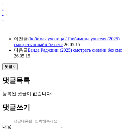
.
.
.
.
이전글
Любимая ученица / Любимица учителя (2025)
смотреть онлайн без смс
26.05.15
다음글
Банда Раджини (2025) смотреть онлайн без смс
26.05.15
댓글
0
댓글목록
등록된 댓글이 없습니다.
댓글쓰기
내용