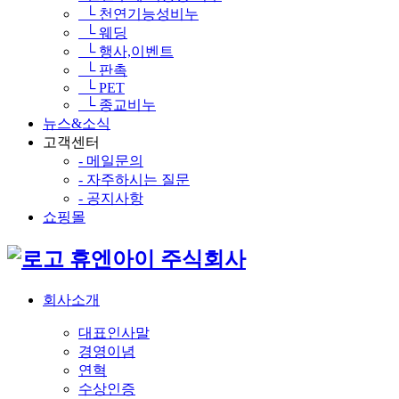
└ 천연기능성비누
└ 웨딩
└ 행사,이벤트
└ 판촉
└ PET
└ 종교비누
뉴스&소식
고객센터
- 메일문의
- 자주하시는 질문
- 공지사항
쇼핑몰
휴엔아이 주식회사
회사소개
대표인사말
경영이념
연혁
수상인증