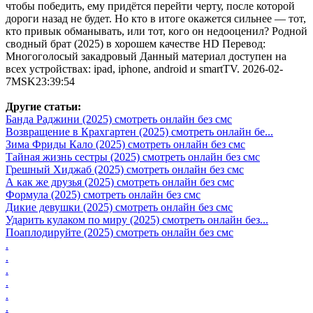
чтобы победить, ему придётся перейти черту, после которой
дороги назад не будет. Но кто в итоге окажется сильнее — тот,
кто привык обманывать, или тот, кого он недооценил? Родной
сводный брат (2025) в хорошем качестве HD Перевод:
Многоголосый закадровый Данный материал доступен на
всех устройствах: ipad, iphone, android и smartTV. 2026-02-
7MSK23:39:54
Другие статьи:
Банда Раджини (2025) смотреть онлайн без смс
Возвращение в Крахгартен (2025) смотреть онлайн бе...
Зима Фриды Кало (2025) смотреть онлайн без смс
Тайная жизнь сестры (2025) смотреть онлайн без смс
Грешный Хиджаб (2025) смотреть онлайн без смс
А как же друзья (2025) смотреть онлайн без смс
Формула (2025) смотреть онлайн без смс
Дикие девушки (2025) смотреть онлайн без смс
Ударить кулаком по миру (2025) смотреть онлайн без...
Поаплодируйте (2025) смотреть онлайн без смс
.
.
.
.
.
.