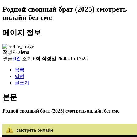
Родной сводный брат (2025) смотреть
онлайн без смс
페이지 정보
작성자
alena
댓글
0건
조회
6회
작성일
26-05-15 17:25
목록
답변
글쓰기
본문
Родной сводный брат (2025) смотреть онлайн без смс