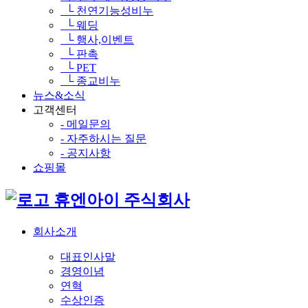
└ 천연기능성비누
└ 웨딩
└ 행사,이벤트
└ 판촉
└ PET
└ 종교비누
뉴스&소식
고객센터
- 메일문의
- 자주하시는 질문
- 공지사항
쇼핑몰
휴엔아이 주식회사
회사소개
대표인사말
경영이념
연혁
수상인증