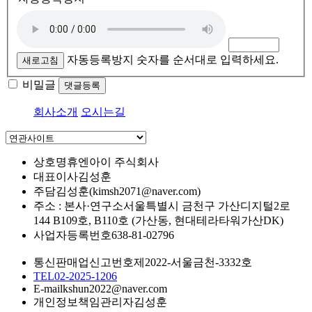
자동등록방지 숫자를 순서대로 입력하세요.
새로고침
비밀글
댓글등록
회사소개
오시는길
상호명
휴엔아이 주식회사
대표이사
김성훈
주담
김성훈(kimsh2071@naver.com)
주소 : 본사·연구소
서울특별시 금천구 가산디지털2로
144 B109호, B110호 (가산동, 현대테라타워가산DK)
사업자등록번호
638-81-02796
통신판매업신고번호
제2022-서울금천-3332호
TEL
02-2025-1206
E-mail
kshun2022@naver.com
개인정보책임관리자
김성훈