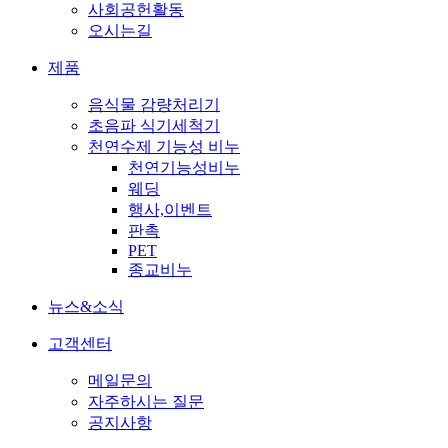
사회공헌활동
오시는길
제품
음식물 감량처리기
초음파 식기세척기
천연수제 기능성 비누
천연기능성비누
웨딩
행사,이벤트
판촉
PET
종교비누
뉴스&소식
고객센터
메일문의
자주하시는 질문
공지사항