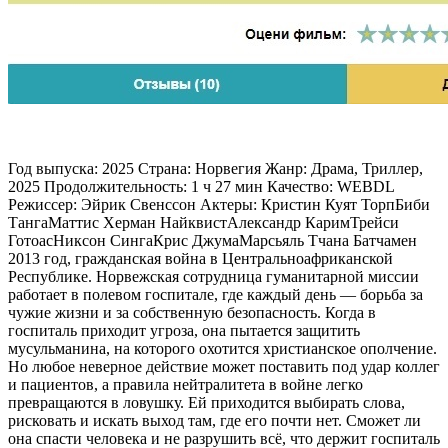
Год выпуска: 2025 Страна: Норвегия Жанр: Драма, Триллер,
2025 Продолжительность: 1 ч 27 мин Качество: WEBDL
Режиссер: Эйрик Свенссон Актеры: Кристин Куят ТорпБиби
ТангаМаттис Херман НайквистАлександр КаримТрейси
ГотоасНиксон СингаКрис ДжумаМарсьяль Тчана Батчамен
2013 год, гражданская война в Центральноафриканской
Республике. Норвежская сотрудница гуманитарной миссии
работает в полевом госпитале, где каждый день — борьба за
чужие жизни и за собственную безопасность. Когда в
госпиталь приходит угроза, она пытается защитить
мусульманина, на которого охотится христианское ополчение.
Но любое неверное действие может поставить под удар коллег
и пациентов, а правила нейтралитета в войне легко
превращаются в ловушку. Ей приходится выбирать слова,
рисковать и искать выход там, где его почти нет. Сможет ли
она спасти человека и не разрушить всё, что держит госпиталь