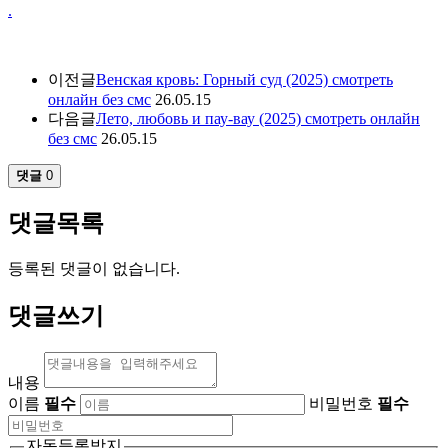
.
이전글
Венская кровь: Горный суд (2025) смотреть
онлайн без смс
26.05.15
다음글
Лето, любовь и пау-вау (2025) смотреть онлайн
без смс
26.05.15
댓글
0
댓글목록
등록된 댓글이 없습니다.
댓글쓰기
내용
이름
필수
비밀번호
필수
자동등록방지