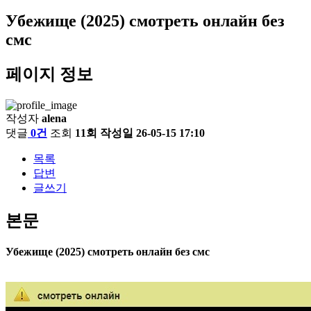
Убежище (2025) смотреть онлайн без
смс
페이지 정보
작성자
alena
댓글
0건
조회
11회
작성일
26-05-15 17:10
목록
답변
글쓰기
본문
Убежище (2025) смотреть онлайн без смс