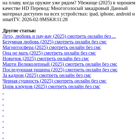
на плаву, когда оружие уже рядом? Убежище (2025) в хорошем
качестве HD Перевод: Многоголосый закадровый Данный
материал доступен на всех устройствах: ipad, iphone, android и
smartTV. 2026-02-9MSK8:11:28
Другие статьи:
Лето, любовь и пау-вау (2025) смотреть онлайн без ...
Безумная любовь (2025) смотреть онлайн без смс
Магнитосфера (2025) смотреть онлайн без смс
Она не мать (2025) смотреть онлайн без смс
Новичок (2025) смотреть онлайн без смс
Марти Великолепный (2025) смотреть онлайн без смс
Последующая тишина (2025) смотреть онлайн без смс
За кадром (2025) смотреть онлайн без смс
Черная сущность (2025) смотреть онлайн без смс
Цирк клоунов (2025) смотреть онлайн без смс
.
.
.
.
.
.
.
.
.