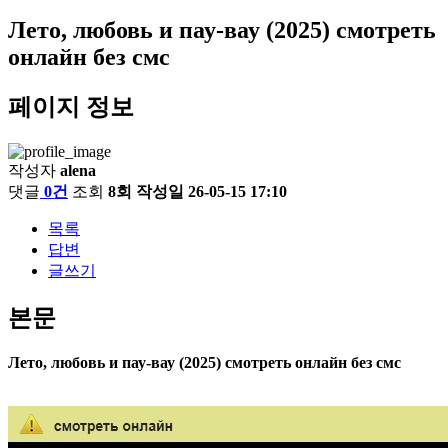
Лето, любовь и пау-вау (2025) смотреть
онлайн без смс
페이지 정보
작성자
alena
댓글
0건
조회
8회
작성일
26-05-15 17:10
목록
답변
글쓰기
본문
Лето, любовь и пау-вау (2025) смотреть онлайн без смс