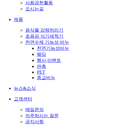
사회공헌활동
오시는길
제품
음식물 감량처리기
초음파 식기세척기
천연수제 기능성 비누
천연기능성비누
웨딩
행사,이벤트
판촉
PET
종교비누
뉴스&소식
고객센터
메일문의
자주하시는 질문
공지사항