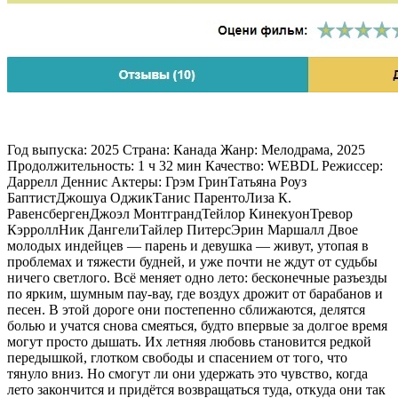
Год выпуска: 2025 Страна: Канада Жанр: Мелодрама, 2025
Продолжительность: 1 ч 32 мин Качество: WEBDL Режиссер:
Даррелл Деннис Актеры: Грэм ГринТатьяна Роуз
БаптистДжошуа ОджикТанис ПарентоЛиза К.
РавенсбергенДжоэл МонтграндТейлор КинекуонТревор
КэрроллНик ДангелиТайлер ПитерсЭрин Маршалл Двое
молодых индейцев — парень и девушка — живут, утопая в
проблемах и тяжести будней, и уже почти не ждут от судьбы
ничего светлого. Всё меняет одно лето: бесконечные разъезды
по ярким, шумным пау-вау, где воздух дрожит от барабанов и
песен. В этой дороге они постепенно сближаются, делятся
болью и учатся снова смеяться, будто впервые за долгое время
могут просто дышать. Их летняя любовь становится редкой
передышкой, глотком свободы и спасением от того, что
тянуло вниз. Но смогут ли они удержать это чувство, когда
лето закончится и придётся возвращаться туда, откуда они так