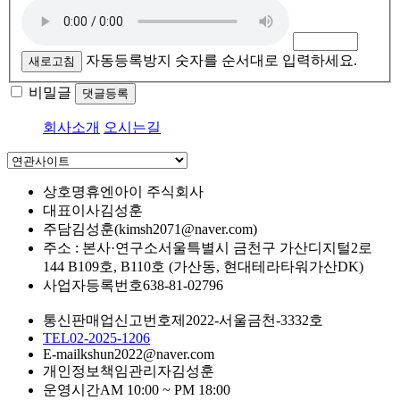
자동등록방지 숫자를 순서대로 입력하세요.
새로고침
비밀글
댓글등록
회사소개
오시는길
상호명
휴엔아이 주식회사
대표이사
김성훈
주담
김성훈(kimsh2071@naver.com)
주소 : 본사·연구소
서울특별시 금천구 가산디지털2로
144 B109호, B110호 (가산동, 현대테라타워가산DK)
사업자등록번호
638-81-02796
통신판매업신고번호
제2022-서울금천-3332호
TEL
02-2025-1206
E-mail
kshun2022@naver.com
개인정보책임관리자
김성훈
운영시간
AM 10:00 ~ PM 18:00