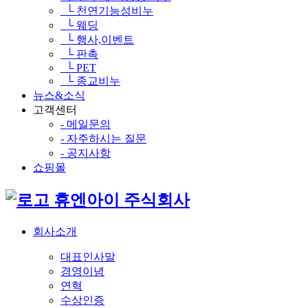
└ 천연기능성비누
└ 웨딩
└ 행사,이벤트
└ 판촉
└ PET
└ 종교비누
뉴스&소식
고객센터
- 메일문의
- 자주하시는 질문
- 공지사항
쇼핑몰
휴엔아이 주식회사
회사소개
대표인사말
경영이념
연혁
수상인증