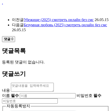
.
이전글
Убежище (2025) смотреть онлайн без смс
26.05.15
다음글
Безумная любовь (2025) смотреть онлайн без смс
26.05.15
댓글
0
댓글목록
등록된 댓글이 없습니다.
댓글쓰기
내용
이름
필수
비밀번호
필수
자동등록방지