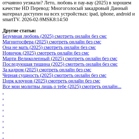
отчаянно уезжали? Лето, любовь и пау-вау (2025) в хорошем
качестве HD Перевод: Многоголосый закадровый Данный
материал доступен на всех устройствах: ipad, iphone, android и
smartTV. 2026-02-9MSK8:14:50
Другие статьи:
Безумная любовь (2025) смотреть онлайн без смс
Магнитосфера (2025) смотреть онлайн без смс
Она не мать (2025) смотреть онлайн без смс
Новичок (2025) смотреть онлайн без смс
Марти Великолепный (2025) смотреть онлайн без смс
Последующая тишина (2025) смотреть онлайн без смс
За кадром (2025) смотреть онлайн без смс
Черная сущность (2025) смотреть онлайн без смс
Цирк клоунов (2025) смотреть онлайн без смс
Все мои молитвы лишь о тебе (2025) смотреть онлайн...
.
.
.
.
.
.
.
.
.