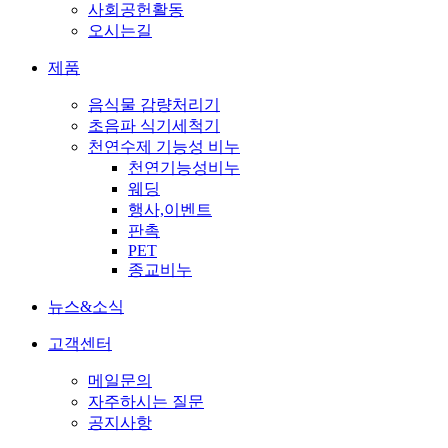
사회공헌활동
오시는길
제품
음식물 감량처리기
초음파 식기세척기
천연수제 기능성 비누
천연기능성비누
웨딩
행사,이벤트
판촉
PET
종교비누
뉴스&소식
고객센터
메일문의
자주하시는 질문
공지사항