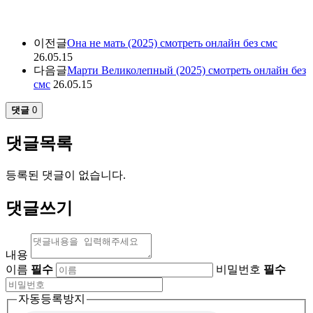
이전글
Она не мать (2025) смотреть онлайн без смс
26.05.15
다음글
Марти Великолепный (2025) смотреть онлайн без
смс
26.05.15
댓글
0
댓글목록
등록된 댓글이 없습니다.
댓글쓰기
내용
이름
필수
비밀번호
필수
자동등록방지