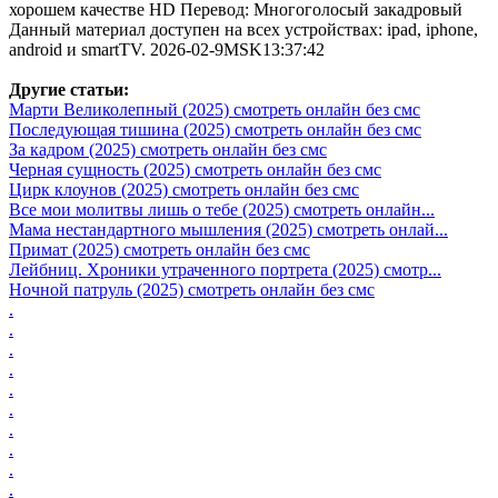
хорошем качестве HD Перевод: Многоголосый закадровый
Данный материал доступен на всех устройствах: ipad, iphone,
android и smartTV. 2026-02-9MSK13:37:42
Другие статьи:
Марти Великолепный (2025) смотреть онлайн без смс
Последующая тишина (2025) смотреть онлайн без смс
За кадром (2025) смотреть онлайн без смс
Черная сущность (2025) смотреть онлайн без смс
Цирк клоунов (2025) смотреть онлайн без смс
Все мои молитвы лишь о тебе (2025) смотреть онлайн...
Мама нестандартного мышления (2025) смотреть онлай...
Примат (2025) смотреть онлайн без смс
Лейбниц. Хроники утраченного портрета (2025) смотр...
Ночной патруль (2025) смотреть онлайн без смс
.
.
.
.
.
.
.
.
.
.