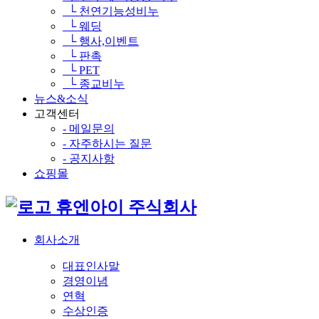
└ 천연기능성비누
└ 웨딩
└ 행사,이벤트
└ 판촉
└ PET
└ 종교비누
뉴스&소식
고객센터
- 메일문의
- 자주하시는 질문
- 공지사항
쇼핑몰
휴엔아이 주식회사
회사소개
대표인사말
경영이념
연혁
수상인증