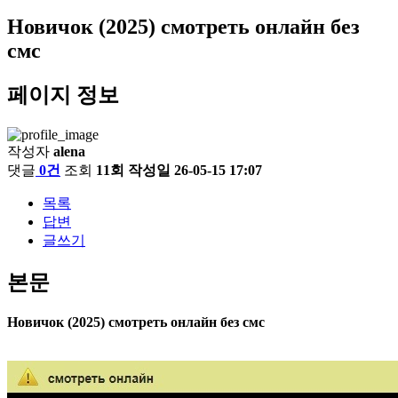
Новичок (2025) смотреть онлайн без
смс
페이지 정보
작성자
alena
댓글
0건
조회
11회
작성일
26-05-15 17:07
목록
답변
글쓰기
본문
Новичок (2025) смотреть онлайн без смс