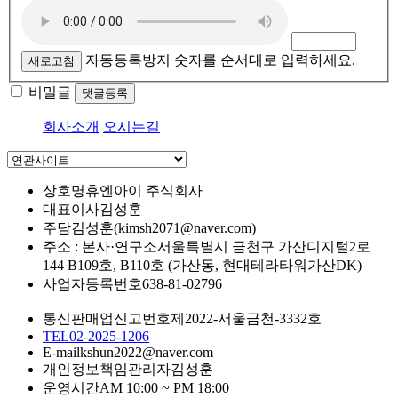
자동등록방지 숫자를 순서대로 입력하세요.
새로고침
비밀글
댓글등록
회사소개
오시는길
상호명
휴엔아이 주식회사
대표이사
김성훈
주담
김성훈(kimsh2071@naver.com)
주소 : 본사·연구소
서울특별시 금천구 가산디지털2로
144 B109호, B110호 (가산동, 현대테라타워가산DK)
사업자등록번호
638-81-02796
통신판매업신고번호
제2022-서울금천-3332호
TEL
02-2025-1206
E-mail
kshun2022@naver.com
개인정보책임관리자
김성훈
운영시간
AM 10:00 ~ PM 18:00