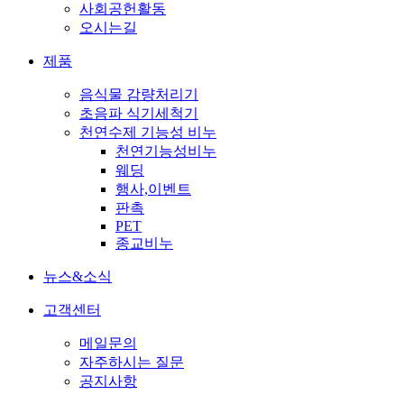
사회공헌활동
오시는길
제품
음식물 감량처리기
초음파 식기세척기
천연수제 기능성 비누
천연기능성비누
웨딩
행사,이벤트
판촉
PET
종교비누
뉴스&소식
고객센터
메일문의
자주하시는 질문
공지사항