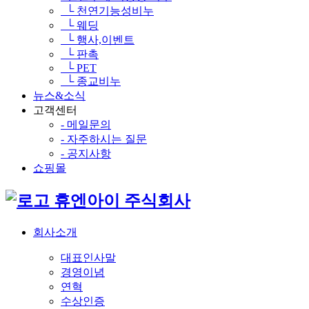
└ 천연기능성비누
└ 웨딩
└ 행사,이벤트
└ 판촉
└ PET
└ 종교비누
뉴스&소식
고객센터
- 메일문의
- 자주하시는 질문
- 공지사항
쇼핑몰
휴엔아이 주식회사
회사소개
대표인사말
경영이념
연혁
수상인증