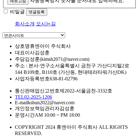
자동등록방지 숫자를 순서대로 입력하세요.
새로고침
비밀글
댓글등록
회사소개
오시는길
상호명
휴엔아이 주식회사
대표이사
김성훈
주담
김성훈(kimsh2071@naver.com)
주소 : 본사·연구소
서울특별시 금천구 가산디지털2로
144 B109호, B110호 (가산동, 현대테라타워가산DK)
사업자등록번호
638-81-02796
통신판매업신고번호
제2022-서울금천-3332호
TEL
02-2025-1206
E-mail
kshun2022@naver.com
개인정보책임관리자
김성훈
운영시간
AM 10:00 ~ PM 18:00
COPYRIGHT 2024 휴엔아이 주식회사 ALL RIGHTS
RESERVED.