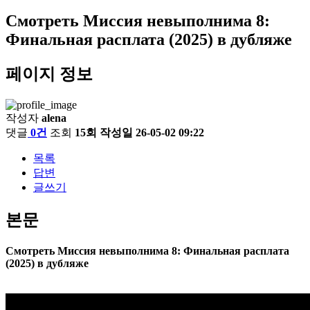
Смотреть Миссия невыполнима 8:
Финальная расплата (2025) в дубляже
페이지 정보
작성자
alena
댓글
0건
조회
15회
작성일
26-05-02 09:22
목록
답변
글쓰기
본문
Смотреть Миссия невыполнима 8: Финальная расплата
(2025) в дубляже