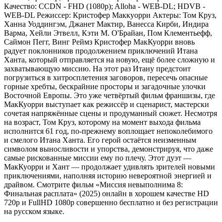
Качество: CCDN - FHD (1080p); Alloha - WEB-DL; HDVB -
WEB-DL Режиссер: Кристофер Маккуорри Актеры: Том Круз,
Ханна Уоддингэм, Джанет Мактир, Ванесса Кирби, Индира
Варма, Хейли Этвелл, Кэти М. О'Брайан, Пом Клементьефф,
Саймон Пегг, Винг Реймз Кристофер МакКуорри вновь
радует поклонников продолжением приключений Итана
Ханта, который отправляется на новую, ещё более сложную и
захватывающую миссию. На этот раз Итану предстоит
погрузиться в хитросплетения заговоров, пересечь опасные
горные хребты, бескрайние просторы и загадочные улочки
Восточной Европы. Это уже четвёртый фильм франшизы, где
МакКуорри выступает как режиссёр и сценарист, мастерски
сочетая напряжённые сцены и продуманный сюжет. Несмотря
на возраст, Том Круз, которому на момент выхода фильма
исполнится 61 год, по-прежнему воплощает непоколебимого
и смелого Итана Ханта. Его герой остаётся неизменным
символом выносливости и упорства, демонстрируя, что даже
самые рискованные миссии ему по плечу. Этот дуэт —
МакКуорри и Хант — продолжает удивлять зрителей новыми
приключениями, наполняя историю невероятной энергией и
драйвом. Смотрите фильм «Миссия невыполнима 8:
Финальная расплата» (2025) онлайн в хорошем качестве HD
720p и FullHD 1080p совершенно бесплатно и без регистрации
на русском языке.