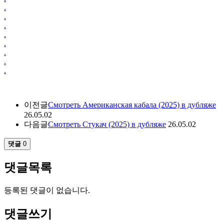
.
.
.
.
.
.
.
.
이전글
Смотреть Американская кабала (2025) в дубляже
26.05.02
다음글
Смотреть Стукач (2025) в дубляже
26.05.02
댓글
0
댓글목록
등록된 댓글이 없습니다.
댓글쓰기