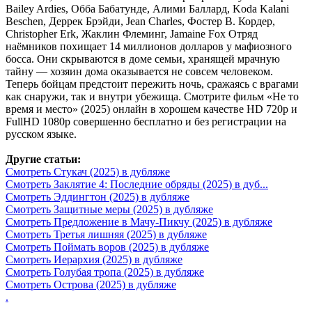
Bailey Ardies, Обба Бабатунде, Алими Баллард, Koda Kalani
Beschen, Деррек Брэйди, Jean Charles, Фостер В. Кордер,
Christopher Erk, Жаклин Флеминг, Jamaine Fox Отряд
наёмников похищает 14 миллионов долларов у мафиозного
босса. Они скрываются в доме семьи, хранящей мрачную
тайну — хозяин дома оказывается не совсем человеком.
Теперь бойцам предстоит пережить ночь, сражаясь с врагами
как снаружи, так и внутри убежища. Смотрите фильм «Не то
время и место» (2025) онлайн в хорошем качестве HD 720p и
FullHD 1080p совершенно бесплатно и без регистрации на
русском языке.
Другие статьи:
Смотреть Стукач (2025) в дубляже
Смотреть Заклятие 4: Последние обряды (2025) в дуб...
Смотреть Эддингтон (2025) в дубляже
Смотреть Защитные меры (2025) в дубляже
Смотреть Предложение в Мачу-Пикчу (2025) в дубляже
Смотреть Третья лишняя (2025) в дубляже
Смотреть Поймать воров (2025) в дубляже
Смотреть Иерархия (2025) в дубляже
Смотреть Голубая тропа (2025) в дубляже
Смотреть Острова (2025) в дубляже
.
.