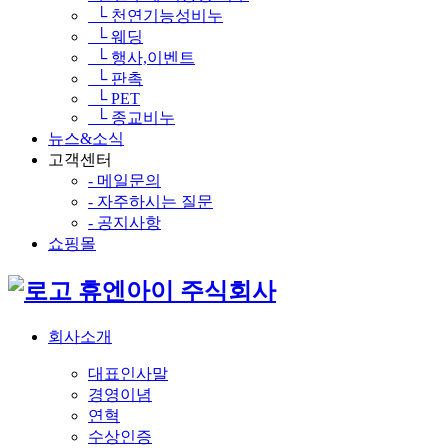
└ 천연기능성비누
└ 웨딩
└ 행사,이벤트
└ 판촉
└ PET
└ 종교비누
뉴스&소식
고객센터
- 메일문의
- 자주하시는 질문
- 공지사항
쇼핑몰
휴엔아이 주식회사
회사소개
대표인사말
경영이념
연혁
수상인증