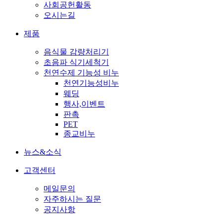
사회공헌활동
오시는길
제품
음식물 감량처리기
초음파 식기세척기
천연수제 기능성 비누
천연기능성비누
웨딩
행사,이벤트
판촉
PET
종교비누
뉴스&소식
고객센터
메일문의
자주하시는 질문
공지사항