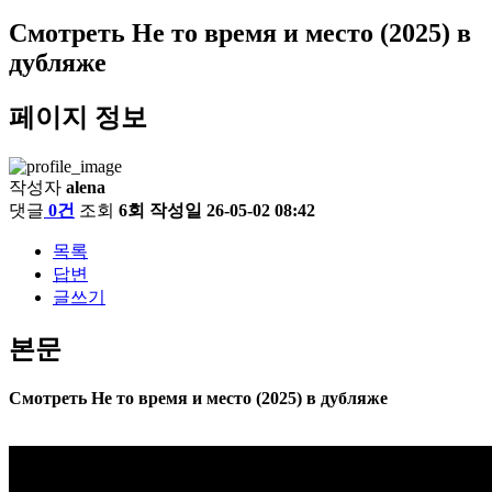
Смотреть Не то время и место (2025) в
дубляже
페이지 정보
작성자
alena
댓글
0건
조회
6회
작성일
26-05-02 08:42
목록
답변
글쓰기
본문
Смотреть Не то время и место (2025) в дубляже