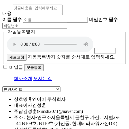
내용
이름
필수
비밀번호
필수
자동등록방지
자동등록방지 숫자를 순서대로 입력하세요.
새로고침
비밀글
댓글등록
회사소개
오시는길
상호명
휴엔아이 주식회사
대표이사
김성훈
주담
김성훈(kimsh2071@naver.com)
주소 : 본사·연구소
서울특별시 금천구 가산디지털2로
144 B109호, B110호 (가산동, 현대테라타워가산DK)