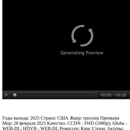
Годы выхода: 2025 Страна: США Жанр: триллер Премьера
Мир: 28 февраля 2025 Качество: CCDN - FHD (1080p); Alloha -
WEB-DL; HDVB - WEB-DL Режиссер: Крис Стоукс Актеры: