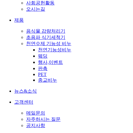
사회공헌활동
오시는길
제품
음식물 감량처리기
초음파 식기세척기
천연수제 기능성 비누
천연기능성비누
웨딩
행사,이벤트
판촉
PET
종교비누
뉴스&소식
고객센터
메일문의
자주하시는 질문
공지사항