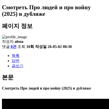
Смотреть Про людей и про войну
(2025) в дубляже
페이지 정보
작성자
alena
댓글
0건
조회
10회
작성일
26-05-02 08:30
목록
답변
글쓰기
본문
Смотреть Про людей и про войну (2025) в дубляже