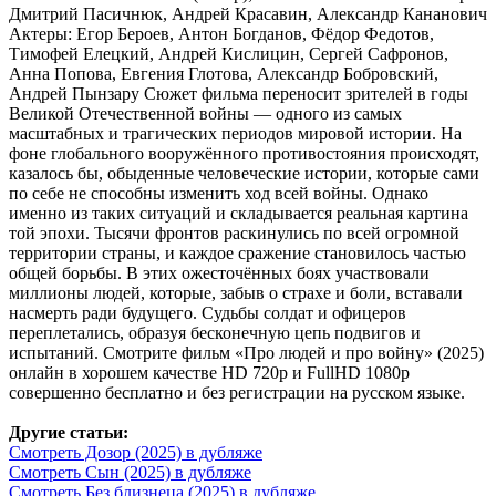
Дмитрий Пасичнюк, Андрей Красавин, Александр Кананович
Актеры: Егор Бероев, Антон Богданов, Фёдор Федотов,
Тимофей Елецкий, Андрей Кислицин, Сергей Сафронов,
Анна Попова, Евгения Глотова, Александр Бобровский,
Андрей Пынзару Сюжет фильма переносит зрителей в годы
Великой Отечественной войны — одного из самых
масштабных и трагических периодов мировой истории. На
фоне глобального вооружённого противостояния происходят,
казалось бы, обыденные человеческие истории, которые сами
по себе не способны изменить ход всей войны. Однако
именно из таких ситуаций и складывается реальная картина
той эпохи. Тысячи фронтов раскинулись по всей огромной
территории страны, и каждое сражение становилось частью
общей борьбы. В этих ожесточённых боях участвовали
миллионы людей, которые, забыв о страхе и боли, вставали
насмерть ради будущего. Судьбы солдат и офицеров
переплетались, образуя бесконечную цепь подвигов и
испытаний. Смотрите фильм «Про людей и про войну» (2025)
онлайн в хорошем качестве HD 720p и FullHD 1080p
совершенно бесплатно и без регистрации на русском языке.
Другие статьи:
Смотреть Дозор (2025) в дубляже
Смотреть Сын (2025) в дубляже
Смотреть Без близнеца (2025) в дубляже