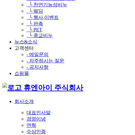
└ 천연기능성비누
└ 웨딩
└ 행사,이벤트
└ 판촉
└ PET
└ 종교비누
뉴스&소식
고객센터
- 메일문의
- 자주하시는 질문
- 공지사항
쇼핑몰
휴엔아이 주식회사
회사소개
대표인사말
경영이념
연혁
수상인증