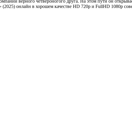
омпании верного четвероногого друга. На этом пути он открыва
(2025) онлайн в хорошем качестве HD 720p и FullHD 1080p сове