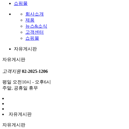
쇼핑몰
회사소개
제품
뉴스&소식
고객센터
쇼핑몰
자유게시판
자유게시판
고객지원
02-2025-1206
평일 오전10시 - 오후6시
주말, 공휴일 휴무
자유게시판
자유게시판