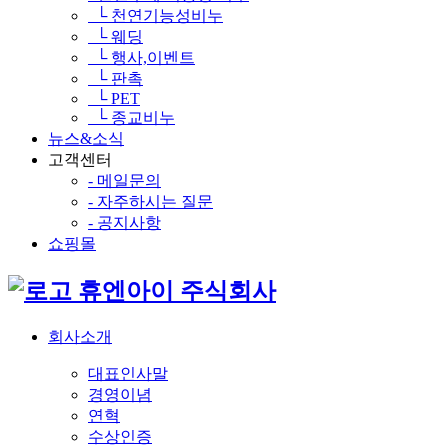
└ 천연기능성비누
└ 웨딩
└ 행사,이벤트
└ 판촉
└ PET
└ 종교비누
뉴스&소식
고객센터
- 메일문의
- 자주하시는 질문
- 공지사항
쇼핑몰
휴엔아이 주식회사
회사소개
대표인사말
경영이념
연혁
수상인증