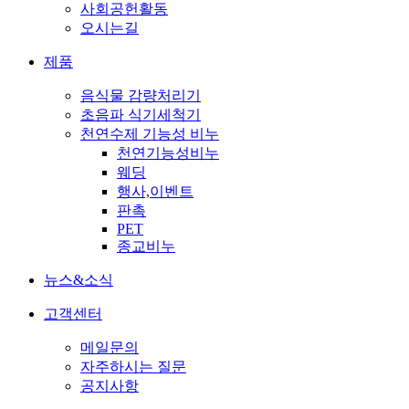
사회공헌활동
오시는길
제품
음식물 감량처리기
초음파 식기세척기
천연수제 기능성 비누
천연기능성비누
웨딩
행사,이벤트
판촉
PET
종교비누
뉴스&소식
고객센터
메일문의
자주하시는 질문
공지사항