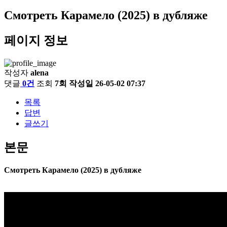
Смотреть Карамело (2025) в дубляже
페이지 정보
작성자
alena
댓글
0건
조회
7회
작성일
26-05-02 07:37
목록
답변
글쓰기
본문
Смотреть Карамело (2025) в дубляже