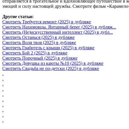
отправляется в трогательное и вдохновляющее путешествие в к
эмоций и силу настоящей дружбы. Смотрите фильм «Карамело» 
Другие статьи:
Смотреть Требуется ремонт (2025) в дубляже
Смотреть Нахимовцы. Янтарный берег (2025) в дубляж...
Смотреть (Не)искусственный интеллект (2025) в дубл...
Смотреть Останься (2025) в дубляже
Смотреть Воля твоя (2025) в дубляже
Смотреть Грабитель с крыши (2025) в дубляже
Смотреть Бой 2 (2025) в дубляже
Смотреть Порочный (2025) в дубляже
Смотреть Девушка из каюты №10 (2025) в дубляже
Смотреть Свадьба не по-детски (2025) в дубляже
.
.
.
.
.
.
.
.
.
.