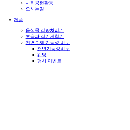
사회공헌활동
오시는길
제품
음식물 감량처리기
초음파 식기세척기
천연수제 기능성 비누
천연기능성비누
웨딩
행사,이벤트
판촉
PET
종교비누
뉴스&소식
고객센터
메일문의
자주하시는 질문
공지사항