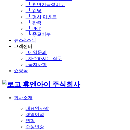
└ 천연기능성비누
└ 웨딩
└ 행사,이벤트
└ 판촉
└ PET
└ 종교비누
뉴스&소식
고객센터
- 메일문의
- 자주하시는 질문
- 공지사항
쇼핑몰
휴엔아이 주식회사
회사소개
대표인사말
경영이념
연혁
수상인증