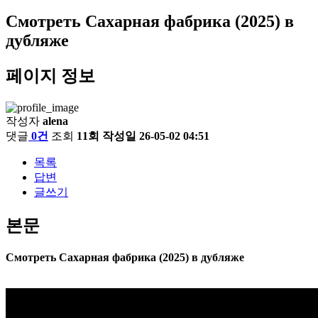
Смотреть Сахарная фабрика (2025) в
дубляже
페이지 정보
작성자
alena
댓글
0건
조회
11회
작성일
26-05-02 04:51
목록
답변
글쓰기
본문
Смотреть Сахарная фабрика (2025) в дубляже