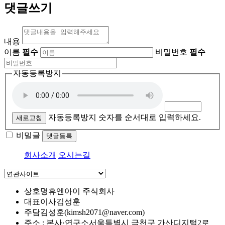
댓글쓰기
내용
이름
필수
비밀번호
필수
자동등록방지
자동등록방지 숫자를 순서대로 입력하세요.
새로고침
비밀글
댓글등록
회사소개
오시는길
상호명
휴엔아이 주식회사
대표이사
김성훈
주담
김성훈(kimsh2071@naver.com)
주소 : 본사·연구소
서울특별시 금천구 가산디지털2로