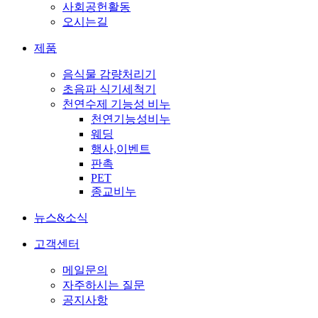
사회공헌활동
오시는길
제품
음식물 감량처리기
초음파 식기세척기
천연수제 기능성 비누
천연기능성비누
웨딩
행사,이벤트
판촉
PET
종교비누
뉴스&소식
고객센터
메일문의
자주하시는 질문
공지사항