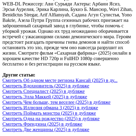
WEB-DL Режиссер: Ави Сурьяди Актеры: Арбани Ясиз,
Эрсья Аурелия, Эрика Карлина, Букиэ Б. Мансюр, Wavi Zihan,
Benidictus Siregar, Arif Alfiansyah, Садана Агун Сулистья, Yono
Bakrie, Азела Путри Группа сезонных рабочих приезжает на
заброшенный сахарный завод в глубинке, чтобы помочь с
уборкой урожая. Однако их труд неожиданно оборачивается
встречей с ужасающими силами демонического мира. Героям
предстоит разгадать причины гнева демонов и найти способ
остановить это зло, прежде чем оно навсегда разрушит их
жизни. Смотрите фильм «Сахарная фабрика» (2025) онлайн в
хорошем качестве HD 720p и FullHD 1080p совершенно
бесплатно и без регистрации на русском языке.
Другие статьи:
Смотреть Об одном месте региона Кансай (2025) в ду...
Смотреть Вдохновитель (2025) в дубляже
Смотреть Специалист (2025) в дубляже
Смотреть Элла Маккей (2025) в дубляже
Смотреть Чем больше, тем веселее (2025) в дубляже
Смотреть Иллюзия обмана 3 (2025) в дубляже
Смотреть Поймать монстра (2025) в дубляже
Смотреть Одна на рождество (2025) в дубляже
Смотреть Френдзона (2025) в дубляже
Смотреть Две женщины (2025) в дубляже
.