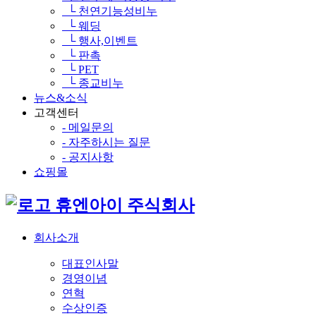
└ 천연기능성비누
└ 웨딩
└ 행사,이벤트
└ 판촉
└ PET
└ 종교비누
뉴스&소식
고객센터
- 메일문의
- 자주하시는 질문
- 공지사항
쇼핑몰
휴엔아이 주식회사
회사소개
대표인사말
경영이념
연혁
수상인증