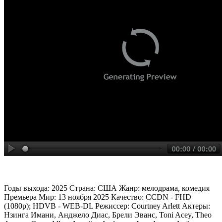
Годы выхода: 2025 Страна: США Жанр: мелодрама, комедия
Премьера Мир: 13 ноября 2025 Качество: CCDN - FHD
(1080p); HDVB - WEB-DL Режиссер: Courtney Arlett Актеры:
Нзинга Имани, Анджело Диас, Брели Эванс, Toni Acey, Theo