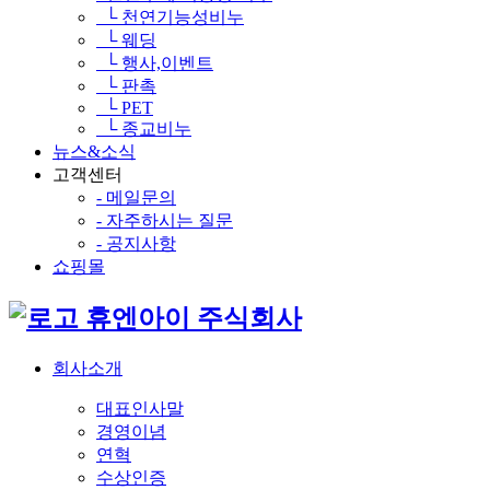
└ 천연기능성비누
└ 웨딩
└ 행사,이벤트
└ 판촉
└ PET
└ 종교비누
뉴스&소식
고객센터
- 메일문의
- 자주하시는 질문
- 공지사항
쇼핑몰
휴엔아이 주식회사
회사소개
대표인사말
경영이념
연혁
수상인증