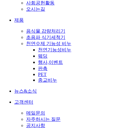
사회공헌활동
오시는길
제품
음식물 감량처리기
초음파 식기세척기
천연수제 기능성 비누
천연기능성비누
웨딩
행사,이벤트
판촉
PET
종교비누
뉴스&소식
고객센터
메일문의
자주하시는 질문
공지사항