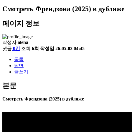
Смотреть Френдзона (2025) в дубляже
페이지 정보
작성자
alena
댓글
0건
조회
6회
작성일
26-05-02 04:45
목록
답변
글쓰기
본문
Смотреть Френдзона (2025) в дубляже