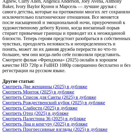
Agnew, Curry Allen, Angelica Anderson, Joey Avena, Anthony
Baker, Ivory Baylor Куини и Марсель — лучшие друзья с
самого детства, которые на протяжении многих лет сохраняли
исключительно платонические отношения. Все меняется
после насыщенной и эмоциональной ночи, приуроченной к
художественному дебюту Куини, когда внезапный порыв
стирает привычные границы и приводит их к неожиданной
близости. Теперь героям предстоит разобраться в собственных
чувствах, преодолеть неловкость и неопределенность и
понять, может ли их давняя дружба перерасти во что-то
большее, чем они когда-либо себе позволяли представить.
Смотрите фильм «Френдзона» (2025) онлайн в хорошем
качестве HD 720p и FullHD 1080p совершенно бесплатно и без
регистрации на русском языке.
Другие статьи:
Смотреть Две женщины (2025) в дубляже
Смотреть Монток (2025) в дубляже
Смотреть Список для Санты (2025) в дубляже
Смотреть Рождественский кубок (2025) в дубляже
Смотреть Слабости (2025) в дубляже
Смотреть Отец (2025) в дубляже
Смотреть Палестина 36 (2025) в дубляже
Смотреть Лиа и кенгуру (2025) в дубляже
Смотреть Прогрессивные взгляды (2025) в дубляже