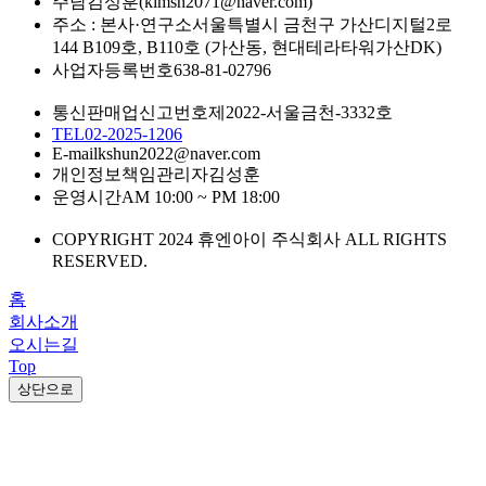
주담
김성훈(kimsh2071@naver.com)
주소 : 본사·연구소
서울특별시 금천구 가산디지털2로
144 B109호, B110호 (가산동, 현대테라타워가산DK)
사업자등록번호
638-81-02796
통신판매업신고번호
제2022-서울금천-3332호
TEL
02-2025-1206
E-mail
kshun2022@naver.com
개인정보책임관리자
김성훈
운영시간
AM 10:00 ~ PM 18:00
COPYRIGHT 2024 휴엔아이 주식회사 ALL RIGHTS
RESERVED.
홈
회사소개
오시는길
Top
상단으로