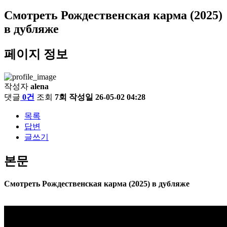
Смотреть Рождественская карма (2025)
в дубляже
페이지 정보
작성자
alena
댓글
0건
조회
7회
작성일
26-05-02 04:28
목록
답변
글쓰기
본문
Смотреть Рождественская карма (2025) в дубляже