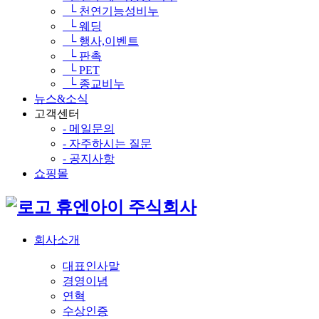
└ 천연기능성비누
└ 웨딩
└ 행사,이벤트
└ 판촉
└ PET
└ 종교비누
뉴스&소식
고객센터
- 메일문의
- 자주하시는 질문
- 공지사항
쇼핑몰
휴엔아이 주식회사
회사소개
대표인사말
경영이념
연혁
수상인증