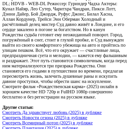
DL; HDVB - WEB-DL Режиссер: Гуриндер Чадха Актеры:
Кунал Найяр, Лео Сутер, Чаритхра Чандран, Пикси Лотт,
Дэнни Дайер, Бой Джордж, Руфус Джонс, Билал Хасна,
Аллан Кордунер, Трейси Энн Оберман Холодный и
расчётливый делец мистер Суд давно живёт в Лондоне, и его
сердце закалено в погоне за богатством. Но в канун
Рождества судьба готовит ему неожиданный поворот. Город,
погружённый в снег, стоит в глухой пробке, и Суд вынужден
выйти из своего комфортного убежища на авто и пройтись по
улицам пешком. Всё, что его окружает — счастливые лица,
предпраздничная суета и мелодии, — кажется ему фальшивым
и раздражает. Этот путь становится символичным, когда перед
ним материализуются три призрака Рождества. Они
становятся его гидами в путешествии во времени, предлагая
пересмотреть жизнь, залечить душевные раны и искупить
давние проступки, чтобы обрести шанс на искупление.
Смотрите фильм «Рождественская карма» (2025) онлайн в
хорошем качестве HD 720p и FullHD 1080p совершенно
бесплатно и без регистрации на русском языке.
Другие статьи:
Смотреть Да здравствует любовь (2025) в дубляже
Смотреть Новости сезона (2025) в дубляже
Смотреть Всемирный потоп (2025) в дубляже
Смотреть Плантация (2025) в дубляже