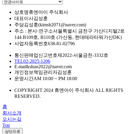
상호명
휴엔아이 주식회사
대표이사
김성훈
주담
김성훈(kimsh2071@naver.com)
주소 : 본사·연구소
서울특별시 금천구 가산디지털2로
144 B109호, B110호 (가산동, 현대테라타워가산DK)
사업자등록번호
638-81-02796
통신판매업신고번호
제2022-서울금천-3332호
TEL
02-2025-1206
E-mail
kshun2022@naver.com
개인정보책임관리자
김성훈
운영시간
AM 10:00 ~ PM 18:00
COPYRIGHT 2024 휴엔아이 주식회사 ALL RIGHTS
RESERVED.
홈
회사소개
오시는길
Top
상단으로