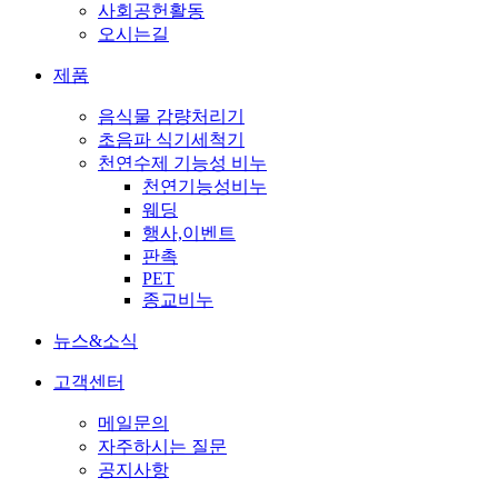
사회공헌활동
오시는길
제품
음식물 감량처리기
초음파 식기세척기
천연수제 기능성 비누
천연기능성비누
웨딩
행사,이벤트
판촉
PET
종교비누
뉴스&소식
고객센터
메일문의
자주하시는 질문
공지사항