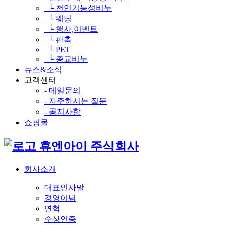
└ 천연기능성비누
└ 웨딩
└ 행사,이벤트
└ 판촉
└ PET
└ 종교비누
뉴스&소식
고객센터
- 메일문의
- 자주하시는 질문
- 공지사항
쇼핑몰
휴엔아이 주식회사
회사소개
대표인사말
경영이념
연혁
수상인증