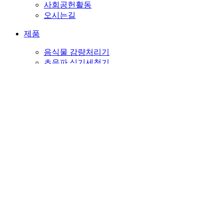
사회공헌활동
오시는길
제품
음식물 감량처리기
초음파 식기세척기
천연수제 기능성 비누
천연기능성비누
웨딩
행사,이벤트
판촉
PET
종교비누
뉴스&소식
고객센터
메일문의
자주하시는 질문
공지사항