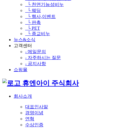
└ 천연기능성비누
└ 웨딩
└ 행사,이벤트
└ 판촉
└ PET
└ 종교비누
뉴스&소식
고객센터
- 메일문의
- 자주하시는 질문
- 공지사항
쇼핑몰
휴엔아이 주식회사
회사소개
대표인사말
경영이념
연혁
수상인증