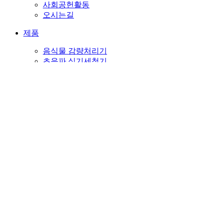
사회공헌활동
오시는길
제품
음식물 감량처리기
초음파 식기세척기
천연수제 기능성 비누
천연기능성비누
웨딩
행사,이벤트
판촉
PET
종교비누
뉴스&소식
고객센터
메일문의
자주하시는 질문
공지사항