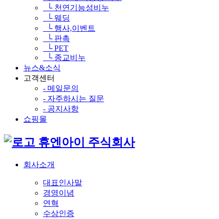
└ 천연기능성비누
└ 웨딩
└ 행사,이벤트
└ 판촉
└ PET
└ 종교비누
뉴스&소식
고객센터
- 메일문의
- 자주하시는 질문
- 공지사항
쇼핑몰
휴엔아이 주식회사
회사소개
대표인사말
경영이념
연혁
수상인증