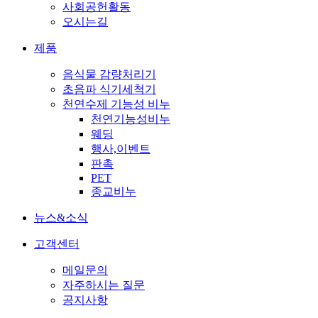
사회공헌활동
오시는길
제품
음식물 감량처리기
초음파 식기세척기
천연수제 기능성 비누
천연기능성비누
웨딩
행사,이벤트
판촉
PET
종교비누
뉴스&소식
고객센터
메일문의
자주하시는 질문
공지사항