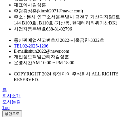
대표이사
김성훈
주담
김성훈(kimsh2071@naver.com)
주소 : 본사·연구소
서울특별시 금천구 가산디지털2로
144 B109호, B110호 (가산동, 현대테라타워가산DK)
사업자등록번호
638-81-02796
통신판매업신고번호
제2022-서울금천-3332호
TEL
02-2025-1206
E-mail
kshun2022@naver.com
개인정보책임관리자
김성훈
운영시간
AM 10:00 ~ PM 18:00
COPYRIGHT 2024 휴엔아이 주식회사 ALL RIGHTS
RESERVED.
홈
회사소개
오시는길
Top
상단으로