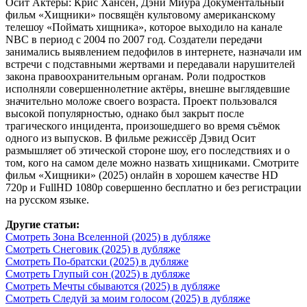
Осит Актеры: Крис Хансен, Дэни Миура Документальный
фильм «Хищники» посвящён культовому американскому
телешоу «Поймать хищника», которое выходило на канале
NBC в период с 2004 по 2007 год. Создатели передачи
занимались выявлением педофилов в интернете, назначали им
встречи с подставными жертвами и передавали нарушителей
закона правоохранительным органам. Роли подростков
исполняли совершеннолетние актёры, внешне выглядевшие
значительно моложе своего возраста. Проект пользовался
высокой популярностью, однако был закрыт после
трагического инцидента, произошедшего во время съёмок
одного из выпусков. В фильме режиссёр Дэвид Осит
размышляет об этической стороне шоу, его последствиях и о
том, кого на самом деле можно назвать хищниками. Смотрите
фильм «Хищники» (2025) онлайн в хорошем качестве HD
720p и FullHD 1080p совершенно бесплатно и без регистрации
на русском языке.
Другие статьи:
Смотреть Зона Вселенной (2025) в дубляже
Смотреть Снеговик (2025) в дубляже
Смотреть По-братски (2025) в дубляже
Смотреть Глупый сон (2025) в дубляже
Смотреть Мечты сбываются (2025) в дубляже
Смотреть Следуй за моим голосом (2025) в дубляже