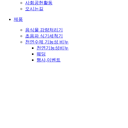
사회공헌활동
오시는길
제품
음식물 감량처리기
초음파 식기세척기
천연수제 기능성 비누
천연기능성비누
웨딩
행사,이벤트
판촉
PET
종교비누
뉴스&소식
고객센터
메일문의
자주하시는 질문
공지사항