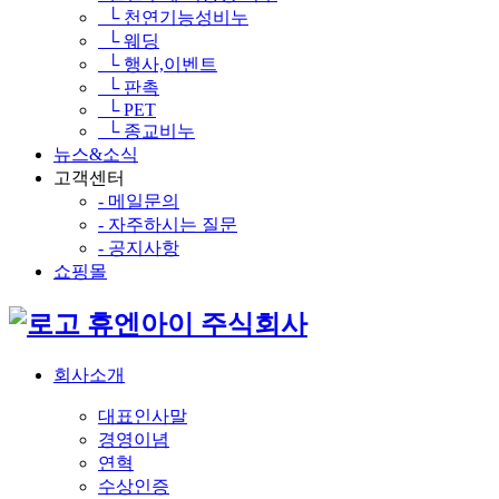
└ 천연기능성비누
└ 웨딩
└ 행사,이벤트
└ 판촉
└ PET
└ 종교비누
뉴스&소식
고객센터
- 메일문의
- 자주하시는 질문
- 공지사항
쇼핑몰
휴엔아이 주식회사
회사소개
대표인사말
경영이념
연혁
수상인증