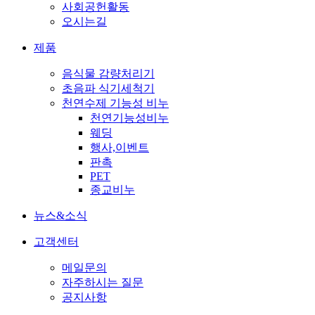
사회공헌활동
오시는길
제품
음식물 감량처리기
초음파 식기세척기
천연수제 기능성 비누
천연기능성비누
웨딩
행사,이벤트
판촉
PET
종교비누
뉴스&소식
고객센터
메일문의
자주하시는 질문
공지사항