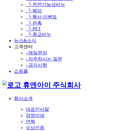
└ 천연기능성비누
└ 웨딩
└ 행사,이벤트
└ 판촉
└ PET
└ 종교비누
뉴스&소식
고객센터
- 메일문의
- 자주하시는 질문
- 공지사항
쇼핑몰
휴엔아이 주식회사
회사소개
대표인사말
경영이념
연혁
수상인증