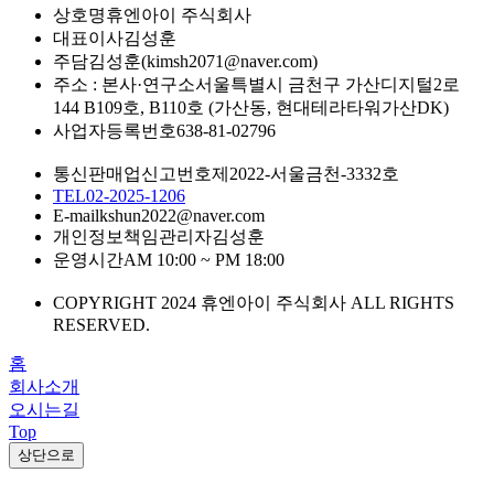
상호명
휴엔아이 주식회사
대표이사
김성훈
주담
김성훈(kimsh2071@naver.com)
주소 : 본사·연구소
서울특별시 금천구 가산디지털2로
144 B109호, B110호 (가산동, 현대테라타워가산DK)
사업자등록번호
638-81-02796
통신판매업신고번호
제2022-서울금천-3332호
TEL
02-2025-1206
E-mail
kshun2022@naver.com
개인정보책임관리자
김성훈
운영시간
AM 10:00 ~ PM 18:00
COPYRIGHT 2024 휴엔아이 주식회사 ALL RIGHTS
RESERVED.
홈
회사소개
오시는길
Top
상단으로