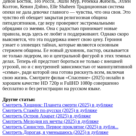
Девон Бостик, Тео Росси, Эшли Мур, Ребекка Жибель, Эллен
Колтон, Кевин Дэйно, Elle Shaheen Традиционная система
опеки не дала девочке главного — чувства, что она своя. Это
чувство ей обещает закрытая религиозная община
пятидесятников, где веру проверяют экстремальными
обрядами со змеями. Она с радостью принимает новые
правила, ведь здесь ее любят и поддерживают. Однако скоро
выясняется, что эта поддержка имеет свою цену. Героиня
узнает о зловещих тайнах, которые являются основным
стержнем общины. Ее новый духовник, пастор, оказывается
не только лидером, но и центральной фигурой в этих темных
делах. Теперь ей предстоит бороться не только с внешней
угрозой, но и с внутренней зависимостью от манипулятивной
«семьи», ради которой она готова рискнуть всем, включая
свою жизнь. Смотрите фильм «Спасение» (2025) онлайн в
хорошем качестве HD 720p и FullHD 1080p совершенно
бесплатно и без регистрации на русском языке.
Другие статьи:
Смотреть Хищник: Планета смерти (2025) в дубляже
Смотреть Стажёр по-русски (2025) в дубляже
Смотреть Остров Арарат (2025) в дубляже
Смотреть Мелодия их мечты (2025) в дубляже
Смотреть Синистер. Первое проклятие (2025) в дубля...
Смотреть Дорогая, я уменьшаюсь (2025) в дубляже