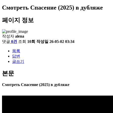
Смотреть Спасение (2025) в дубляже
페이지 정보
작성자
alena
댓글
0건
조회
10회
작성일
26-05-02 03:34
목록
답변
글쓰기
본문
Смотреть Спасение (2025) в дубляже