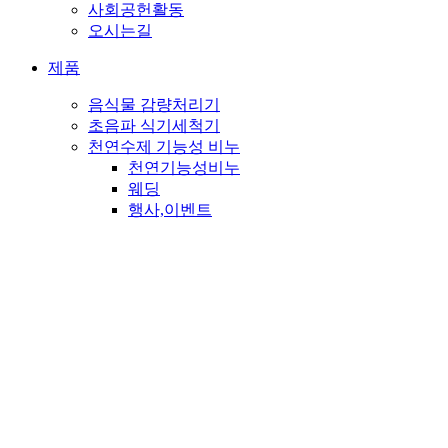
사회공헌활동
오시는길
제품
음식물 감량처리기
초음파 식기세척기
천연수제 기능성 비누
천연기능성비누
웨딩
행사,이벤트
판촉
PET
종교비누
뉴스&소식
고객센터
메일문의
자주하시는 질문
공지사항