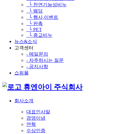
└ 천연기능성비누
└ 웨딩
└ 행사,이벤트
└ 판촉
└ PET
└ 종교비누
뉴스&소식
고객센터
- 메일문의
- 자주하시는 질문
- 공지사항
쇼핑몰
휴엔아이 주식회사
회사소개
대표인사말
경영이념
연혁
수상인증