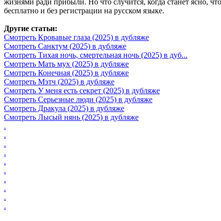
жизнями ради прибыли. Но что случится, когда станет ясно, ч
бесплатно и без регистрации на русском языке.
Другие статьи:
Смотреть Кровавые глаза (2025) в дубляже
Смотреть Санктум (2025) в дубляже
Смотреть Тихая ночь, смертельная ночь (2025) в дуб...
Смотреть Мать мух (2025) в дубляже
Смотреть Конечная (2025) в дубляже
Смотреть Мэтч (2025) в дубляже
Смотреть У меня есть секрет (2025) в дубляже
Смотреть Серьезные люди (2025) в дубляже
Смотреть Дракула (2025) в дубляже
Смотреть Лысый нянь (2025) в дубляже
.
.
.
.
.
.
.
.
.
.