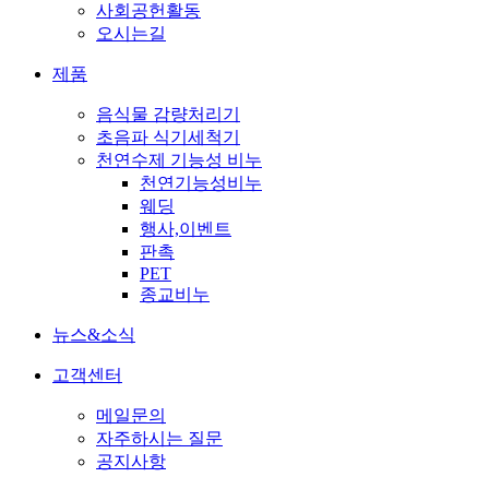
사회공헌활동
오시는길
제품
음식물 감량처리기
초음파 식기세척기
천연수제 기능성 비누
천연기능성비누
웨딩
행사,이벤트
판촉
PET
종교비누
뉴스&소식
고객센터
메일문의
자주하시는 질문
공지사항