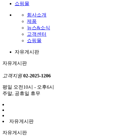
쇼핑몰
회사소개
제품
뉴스&소식
고객센터
쇼핑몰
자유게시판
자유게시판
고객지원
02-2025-1206
평일 오전10시 - 오후6시
주말, 공휴일 휴무
자유게시판
자유게시판