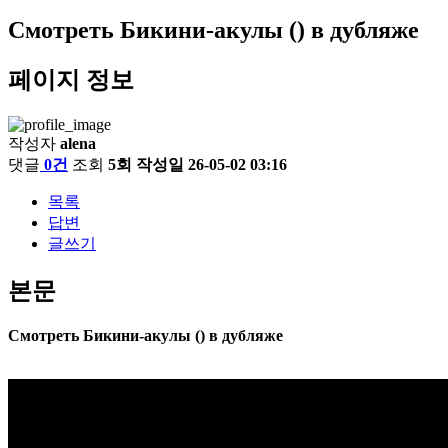
Смотреть Бикини-акулы () в дубляже
페이지 정보
작성자
alena
댓글
0건
조회
5회
작성일
26-05-02 03:16
목록
답변
글쓰기
본문
Смотреть Бикини-акулы () в дубляже