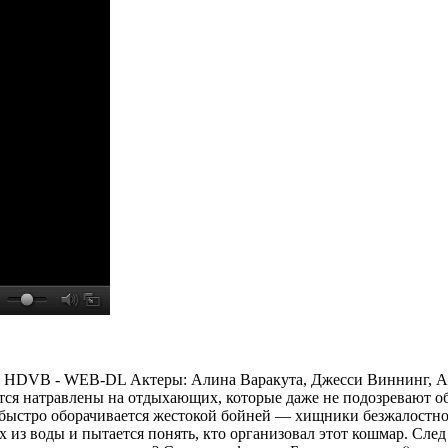
 HDVB - WEB-DL Актеры: Алина Варакута, Джесси Виннинг, Ambe
ся натравлены на отдыхающих, которые даже не подозревают об
ыстро оборачивается жестокой бойней — хищники безжалостно н
 из воды и пытается понять, кто организовал этот кошмар. Сле