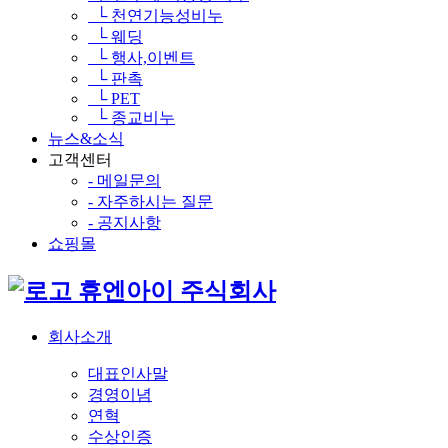
└ 천연기능성비누
└ 웨딩
└ 행사,이벤트
└ 판촉
└ PET
└ 종교비누
뉴스&소식
고객센터
- 메일문의
- 자주하시는 질문
- 공지사항
쇼핑몰
휴엔아이 주식회사
회사소개
대표인사말
경영이념
연혁
수상인증