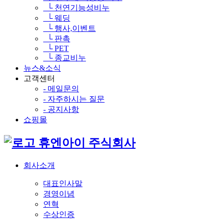
└ 천연기능성비누
└ 웨딩
└ 행사,이벤트
└ 판촉
└ PET
└ 종교비누
뉴스&소식
고객센터
- 메일문의
- 자주하시는 질문
- 공지사항
쇼핑몰
휴엔아이 주식회사
회사소개
대표인사말
경영이념
연혁
수상인증