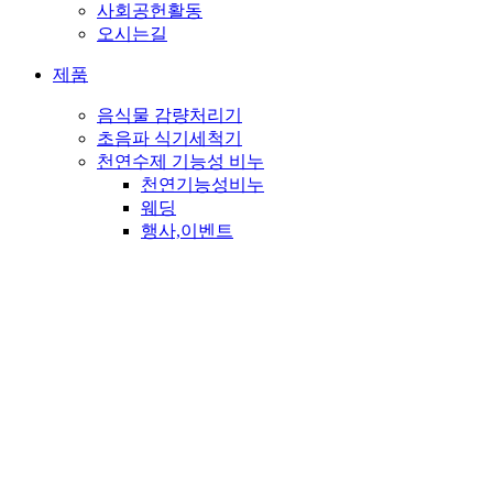
사회공헌활동
오시는길
제품
음식물 감량처리기
초음파 식기세척기
천연수제 기능성 비누
천연기능성비누
웨딩
행사,이벤트
판촉
PET
종교비누
뉴스&소식
고객센터
메일문의
자주하시는 질문
공지사항