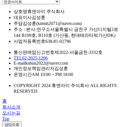
상호명
휴엔아이 주식회사
대표이사
김성훈
주담
김성훈(kimsh2071@naver.com)
주소 : 본사·연구소
서울특별시 금천구 가산디지털2로
144 B109호, B110호 (가산동, 현대테라타워가산DK)
사업자등록번호
638-81-02796
통신판매업신고번호
제2022-서울금천-3332호
TEL
02-2025-1206
E-mail
kshun2022@naver.com
개인정보책임관리자
김성훈
운영시간
AM 10:00 ~ PM 18:00
COPYRIGHT 2024 휴엔아이 주식회사 ALL RIGHTS
RESERVED.
홈
회사소개
오시는길
Top
상단으로