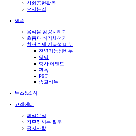
사회공헌활동
오시는길
제품
음식물 감량처리기
초음파 식기세척기
천연수제 기능성 비누
천연기능성비누
웨딩
행사,이벤트
판촉
PET
종교비누
뉴스&소식
고객센터
메일문의
자주하시는 질문
공지사항