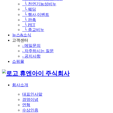
└ 천연기능성비누
└ 웨딩
└ 행사,이벤트
└ 판촉
└ PET
└ 종교비누
뉴스&소식
고객센터
- 메일문의
- 자주하시는 질문
- 공지사항
쇼핑몰
휴엔아이 주식회사
회사소개
대표인사말
경영이념
연혁
수상인증