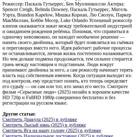
Режиссер: Паскаль Гутьеррес, Бен Муллинкоссон Актеры:
Spencer Creigh, Belinda Downey, Паскаль Гутьеррес, Мигель
Уэрта, Brandon Kapelow, Мишка Корнаи, Лю Сяолун, Паркер
МакМиллан, Бобби Мосер, Luke Orlando Успешный режиссёр
клипов оказывается зажат между требовательной индустрией
и ожиданием рождения ребёнка. Понимая, что справиться в
одиночку невозможно, он находит необычное решение —
нанять своего двойника, который будет появляться на съёмках
и переговорах вместо него. Идея работает: рабочие процессы
не останавливаются, личная жизнь постепенно налаживается.
Но чем дольше подмена продолжается, тем сильнее стирается
грань между настоящим и подставным. Люди вокруг
принимают двойника за него, а сам режиссёр начинает терять
власть над собственным именем. Когда ситуация выходит из-
под контроля, ему предстоит понять, кто теперь определяет
его судьбу — он сам или тот, кто занял его место. Смотрите
фильм «Серьезные люди» (2025) онлайн в хорошем качестве
HD 720p и FullHD 1080p совершенно бесплатно и без
регистрации на русском языке.
Другие статьи:
Смотреть Дракула (2025) в дубляже
Смотреть Лысый нянь (2025) в дубляже
Смотреть Яга на нашу голову (2025) в дубляже
Смотреть Национальное достояние (2025) в дубляже