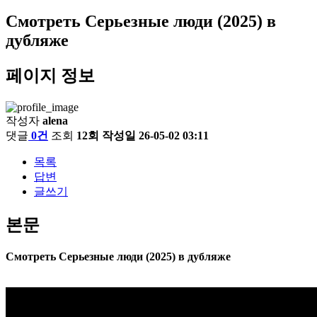
Смотреть Серьезные люди (2025) в
дубляже
페이지 정보
작성자
alena
댓글
0건
조회
12회
작성일
26-05-02 03:11
목록
답변
글쓰기
본문
Смотреть Серьезные люди (2025) в дубляже