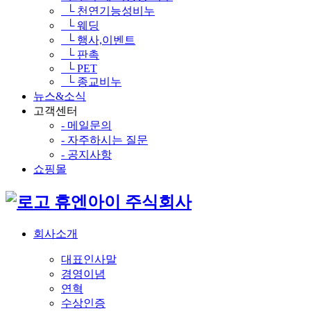
└ 천연기능성비누
└ 웨딩
└ 행사,이벤트
└ 판촉
└ PET
└ 종교비누
뉴스&소식
고객센터
- 메일문의
- 자주하시는 질문
- 공지사항
쇼핑몰
휴엔아이 주식회사
회사소개
대표인사말
경영이념
연혁
수상인증