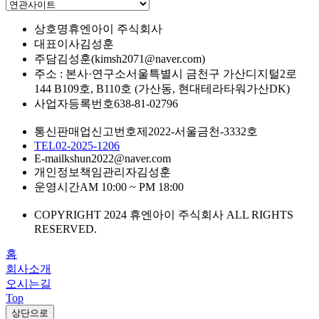
상호명
휴엔아이 주식회사
대표이사
김성훈
주담
김성훈(kimsh2071@naver.com)
주소 : 본사·연구소
서울특별시 금천구 가산디지털2로
144 B109호, B110호 (가산동, 현대테라타워가산DK)
사업자등록번호
638-81-02796
통신판매업신고번호
제2022-서울금천-3332호
TEL
02-2025-1206
E-mail
kshun2022@naver.com
개인정보책임관리자
김성훈
운영시간
AM 10:00 ~ PM 18:00
COPYRIGHT 2024 휴엔아이 주식회사 ALL RIGHTS
RESERVED.
홈
회사소개
오시는길
Top
상단으로