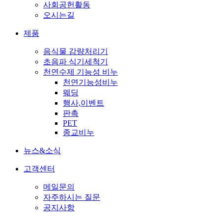
사회공헌활동
오시는길
제품
음식물 감량처리기
초음파 식기세척기
천연수제 기능성 비누
천연기능성비누
웨딩
행사,이벤트
판촉
PET
종교비누
뉴스&소식
고객센터
메일문의
자주하시는 질문
공지사항