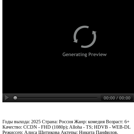
Годы выхода: 2025 Страна: Россия Жанр: комедия Возраст: 6+
Качество: CCDN - FHD (1080p); Alloha - TS; HDVB - WEB-DL
Режиссер: Алиса Шитикова Актеры: Никита Панфилов,