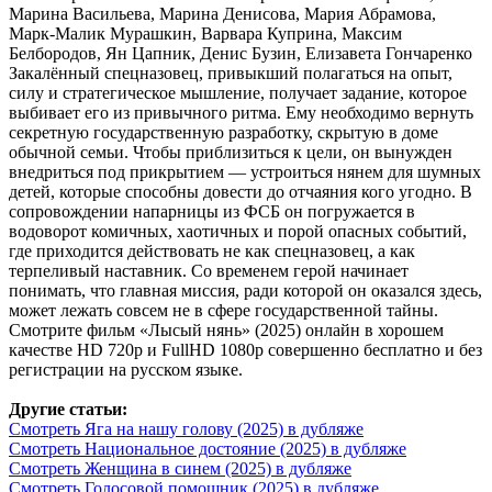
Марина Васильева, Марина Денисова, Мария Абрамова,
Марк-Малик Мурашкин, Варвара Куприна, Максим
Белбородов, Ян Цапник, Денис Бузин, Елизавета Гончаренко
Закалённый спецназовец, привыкший полагаться на опыт,
силу и стратегическое мышление, получает задание, которое
выбивает его из привычного ритма. Ему необходимо вернуть
секретную государственную разработку, скрытую в доме
обычной семьи. Чтобы приблизиться к цели, он вынужден
внедриться под прикрытием — устроиться нянем для шумных
детей, которые способны довести до отчаяния кого угодно. В
сопровождении напарницы из ФСБ он погружается в
водоворот комичных, хаотичных и порой опасных событий,
где приходится действовать не как спецназовец, а как
терпеливый наставник. Со временем герой начинает
понимать, что главная миссия, ради которой он оказался здесь,
может лежать совсем не в сфере государственной тайны.
Смотрите фильм «Лысый нянь» (2025) онлайн в хорошем
качестве HD 720p и FullHD 1080p совершенно бесплатно и без
регистрации на русском языке.
Другие статьи:
Смотреть Яга на нашу голову (2025) в дубляже
Смотреть Национальное достояние (2025) в дубляже
Смотреть Женщина в синем (2025) в дубляже
Смотреть Голосовой помощник (2025) в дубляже