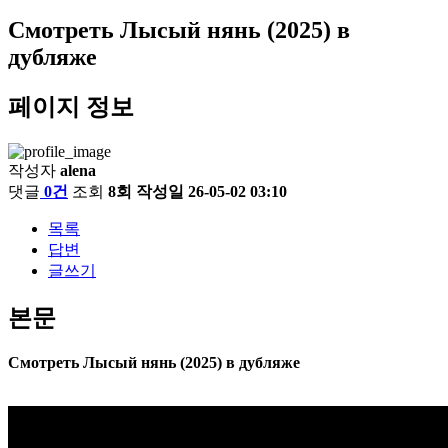
Смотреть Лысый нянь (2025) в
дубляже
페이지 정보
작성자
alena
댓글
0건
조회
8회
작성일
26-05-02 03:10
목록
답변
글쓰기
본문
Смотреть Лысый нянь (2025) в дубляже